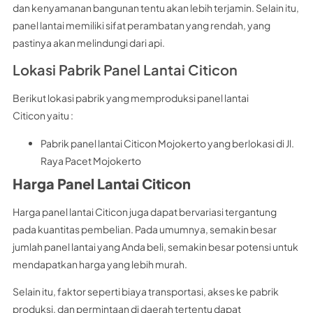
dan kenyamanan bangunan tentu akan lebih terjamin. Selain itu,
panel lantai memiliki sifat perambatan yang rendah, yang
pastinya akan melindungi dari api.
Lokasi Pabrik Panel Lantai Citicon
Berikut lokasi pabrik yang memproduksi panel lantai
Citicon yaitu :
Pabrik panel lantai Citicon Mojokerto yang berlokasi di Jl.
Raya Pacet Mojokerto
Harga Panel Lantai Citicon
Harga panel lantai Citicon juga dapat bervariasi tergantung
pada kuantitas pembelian. Pada umumnya, semakin besar
jumlah panel lantai yang Anda beli, semakin besar potensi untuk
mendapatkan harga yang lebih murah.
Selain itu, faktor seperti biaya transportasi, akses ke pabrik
produksi, dan permintaan di daerah tertentu dapat