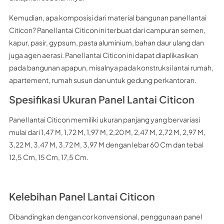
Kemudian, apa komposisi dari material bangunan panel lantai
Citicon? Panel lantai Citicon ini terbuat dari campuran semen,
kapur, pasir, gypsum, pasta aluminium, bahan daur ulang dan
juga agen aerasi. Panel lantai Citicon ini dapat diaplikasikan
pada bangunan apapun, misalnya pada konstruksi lantai rumah,
apartement, rumah susun dan untuk gedung perkantoran.
Spesifikasi Ukuran Panel Lantai Citicon
Panel lantai Citicon memiliki ukuran panjang yang bervariasi
mulai dari 1,47 M, 1,72 M, 1,97 M, 2,20 M, 2,47 M, 2,72 M, 2,97 M,
3,22 M, 3,47 M, 3,72 M, 3,97 M dengan lebar 60 Cm dan tebal
12,5 Cm, 15 Cm, 17,5 Cm.
Kelebihan Panel Lantai Citicon
Dibandingkan dengan cor konvensional, penggunaan panel