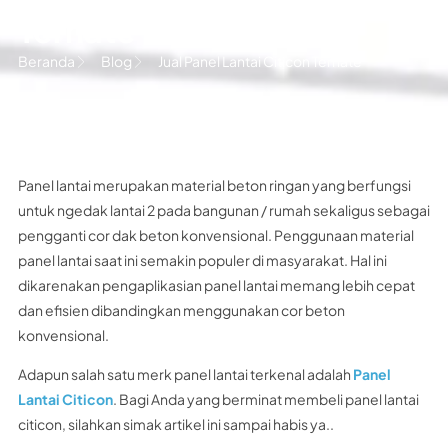
Ternate
Beranda
Blog
Jual Panel Lantai Citicon Ternate
Panel lantai merupakan material beton ringan yang berfungsi
untuk ngedak lantai 2 pada bangunan / rumah sekaligus sebagai
pengganti cor dak beton konvensional. Penggunaan material
panel lantai saat ini semakin populer di masyarakat. Hal ini
dikarenakan pengaplikasian panel lantai memang lebih cepat
dan efisien dibandingkan menggunakan cor beton
konvensional.
Adapun salah satu merk panel lantai terkenal adalah
Panel
Lantai Citicon
. Bagi Anda yang berminat membeli panel lantai
citicon, silahkan simak artikel ini sampai habis ya..