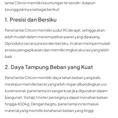
lantai Citicon memiliki keuntungan tersendiri. Adapun
keunggulannya sebagai berikut:
1. Presisi dan Bersiku
Panel lantai Citicon memiliki sudut 90 derajat, sehigga akan
lebih mudah dalam menempatkan panel yang dipasang.
Diproduksi secara presisi dan bersiku, ini akan mempermudah
proses pengapikasian dan memiliki tingkat akurasi yang lebih
baik.
2. Daya Tampung Beban yang Kuat
Panel lantai Citicon memiliki daya tahan beban yang baik,
meskipun memiliki berat yang lebih ringan dibandingkan cor
kovensional, panel lantai ini sangat kuat jika digunakan dalam
bangunan. Setiap 1 meter perseginya dapat menahan beban
hingga 400kg. Dengan begitu, panel lantai ini termasuk
material yang memiliki ketahanan beban yang tinggi.