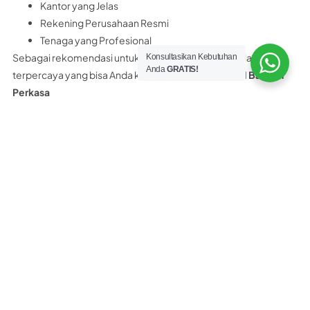
Kantor yang Jelas
Rekening Perusahaan Resmi
Tenaga yang Profesional
Sebagai rekomendasi untuk Anda, distributor panel lantai
Konsultasikan Kebutuhan
Anda
GRATIS!
terpercaya yang bisa Anda kunjungi adalah
PT Nobel Bangun
Perkasa
PT. Nobel Bangun Perkasa merupakan distributor resmi panel
lantai yang memiliki surat ijin, legalitas resmi perusahaan,
rekening bank atas nama perusahaan dan bukan perorangan.
PT. Nobel Bangun Perkasa Hanya Menjual PANEL LANTAI 100%
ASLI bukan yang KW.
Selain itu PT Nobel Bangun Perkasa juga menyediakan
konsultasi teknis Gratis kepada customer. Dan yang pasti kami
bukan distributor abal-abal maupun asal asalan.
Tertarik beli panel lantai Citicon di PT
Nobel Bangun Perkasa?