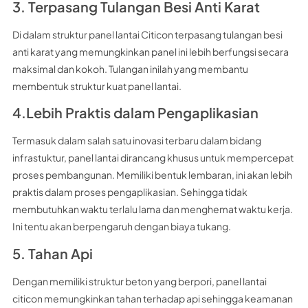
3. Terpasang Tulangan Besi Anti Karat
Di dalam struktur panel lantai Citicon terpasang tulangan besi
anti karat yang memungkinkan panel ini lebih berfungsi secara
maksimal dan kokoh. Tulangan inilah yang membantu
membentuk struktur kuat panel lantai.
4.Lebih Praktis dalam Pengaplikasian
Termasuk dalam salah satu inovasi terbaru dalam bidang
infrastuktur, panel lantai dirancang khusus untuk mempercepat
proses pembangunan. Memiliki bentuk lembaran, ini akan lebih
praktis dalam proses pengaplikasian. Sehingga tidak
membutuhkan waktu terlalu lama dan menghemat waktu kerja.
Ini tentu akan berpengaruh dengan biaya tukang.
5. Tahan Api
Dengan memiliki struktur beton yang berpori, panel lantai
citicon memungkinkan tahan terhadap api sehingga keamanan