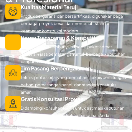
Kualitas Material Teruji
Produk bergaransi dan bersertifikasi, digunakan pada
berbagai proyek besar dan memenuhi standar
keamanan konstruksi modern.
Harga Transparan & Kompetitif
Tanpa biaya tersembunyi, tersedia paket hemat
material + jasa pemasangan untuk berbagai kebutuhan
bangunan.
Tim Pasang Berpengalaman
Teknisi profesional yang memahami teknis perhitungan
beban, pemasangan panel, dan standar konstruksi
aman.
Gratis Konsultasi Proyek
Didampingi konsultan teknis untuk estimasi kebutuhan
material sesuai desain struktur bangunan Anda.