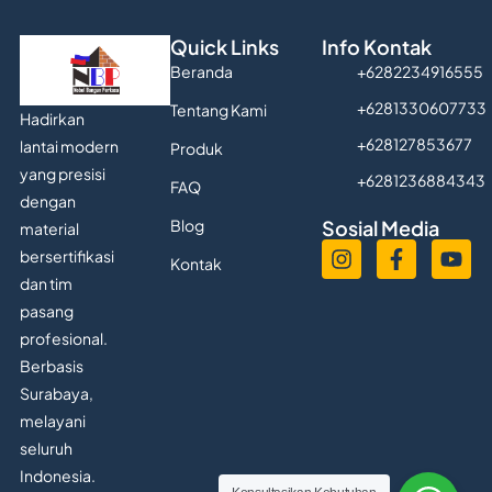
Quick Links
Info Kontak
Beranda
+6282234916555
+6281330607733
Tentang Kami
Hadirkan
+628127853677
lantai modern
Produk
yang presisi
+6281236884343
FAQ
dengan
Blog
Sosial Media
material
bersertifikasi
Kontak
dan tim
pasang
profesional.
Berbasis
Surabaya,
melayani
seluruh
Indonesia.