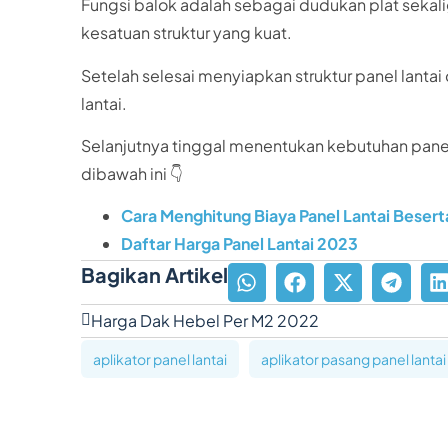
Fungsi balok adalah sebagai dudukan plat sekal
kesatuan struktur yang kuat.
Setelah selesai menyiapkan struktur panel lanta
lantai.
Selanjutnya tinggal menentukan kebutuhan panel 
dibawah ini 👇
Cara Menghitung Biaya Panel Lantai Beser
Daftar Harga Panel Lantai 2023
Bagikan Artikel
Harga Dak Hebel Per M2 2022
aplikator panel lantai
aplikator pasang panel lantai
konsep struktur bangunan 2 lantai
konstruksi ruma