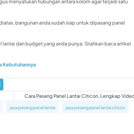
igus menyatukan hubungan antara kolom agar terjadi satu
i diatas, bangunan anda sudah siap untuk dipasang panel
lantai dan budget yang anda punya. Silahkan baca artikel
ta Kebutuhannya
Cara Pasang Panel Lantai Citicon, Lengkap Vide
jasa pasang panel lantai
jasa pasang panel lantai citicon
h 2 lantai tahan gempa
membangun hotel dengan panel lantai