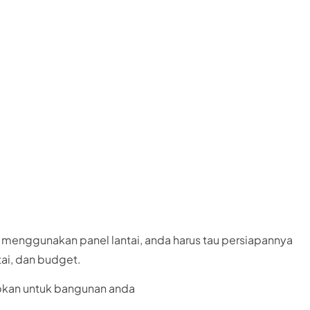
el Lantai Untu
 Bangunan
enggunakan panel lantai, anda harus tau persiapannya
tai, dan budget.
iapkan untuk bangunan anda