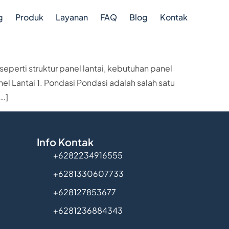
g
Produk
Layanan
FAQ
Blog
Kontak
erti struktur panel lantai, kebutuhan panel
nel Lantai 1. Pondasi Pondasi adalah salah satu
…]
Info Kontak
+6282234916555
+6281330607733
+628127853677
+6281236884343