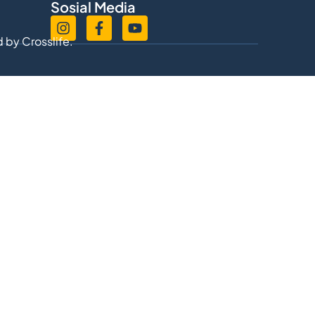
Sosial Media
d by
Crosslife.