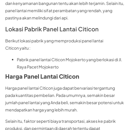
dan kenyamanan bangunan tentu akan lebih terjamin. Selain itu,
panel lantai memiliki sifat perambatan yang rendah, yang
pastinya akan melindungi dari api.
Lokasi Pabrik Panel Lantai Citicon
Berikut lokasi pabrik yang memproduksi panel lantai
Citicon yaitu :
Pabrik panel lantai Citicon Mojokerto yang berlokasi di Jl.
Raya Pacet Mojokerto
Harga Panel Lantai Citicon
Harga panel lantai Citicon juga dapat bervariasi tergantung
pada kuantitas pembelian. Pada umumnya, semakin besar
jumlah panel lantai yang Anda beli, semakin besar potensi untuk
mendapatkan harga yang lebih murah.
Selain itu, faktor seperti biaya transportasi, akses ke pabrik
produksi, dan permintaan di daerah tertentu dapat