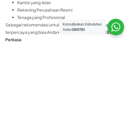
Kantor yang Jelas
Rekening Perusahaan Resmi
Tenaga yang Profesional
Sebagai rekomendasi untuk Anda, distributor panel lantai
Konsultasikan Kebutuhan
Anda
GRATIS!
terpercaya yang bisa Anda kunjungi adalah
PT Nobel Bangun
Perkasa
PT. Nobel Bangun Perkasa merupakan distributor resmi panel
lantai yang memiliki surat ijin, legalitas resmi perusahaan,
rekening bank atas nama perusahaan dan bukan perorangan.
PT. Nobel Bangun Perkasa Hanya Menjual PANEL LANTAI 100%
ASLI bukan yang KW.
Selain itu PT Nobel Bangun Perkasa juga menyediakan
konsultasi teknis Gratis kepada customer. Dan yang pasti kami
bukan distributor abal-abal maupun asal asalan.
Tertarik beli panel lantai Citicon di PT
Nobel Bangun Perkasa?