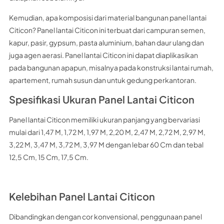
Kemudian, apa komposisi dari material bangunan panel lantai
Citicon? Panel lantai Citicon ini terbuat dari campuran semen,
kapur, pasir, gypsum, pasta aluminium, bahan daur ulang dan
juga agen aerasi. Panel lantai Citicon ini dapat diaplikasikan
pada bangunan apapun, misalnya pada konstruksi lantai rumah,
apartement, rumah susun dan untuk gedung perkantoran.
Spesifikasi Ukuran Panel Lantai Citicon
Panel lantai Citicon memiliki ukuran panjang yang bervariasi
mulai dari 1,47 M, 1,72 M, 1,97 M, 2,20 M, 2,47 M, 2,72 M, 2,97 M,
3,22 M, 3,47 M, 3,72 M, 3,97 M dengan lebar 60 Cm dan tebal
12,5 Cm, 15 Cm, 17,5 Cm.
Kelebihan Panel Lantai Citicon
Dibandingkan dengan cor konvensional, penggunaan panel