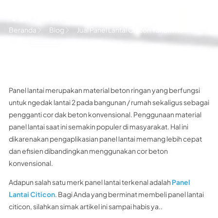
Yahukimo
Beranda
Blog
Jual Panel Lantai Citicon Yahukimo
Panel lantai merupakan material beton ringan yang berfungsi
untuk ngedak lantai 2 pada bangunan / rumah sekaligus sebagai
pengganti cor dak beton konvensional. Penggunaan material
panel lantai saat ini semakin populer di masyarakat. Hal ini
dikarenakan pengaplikasian panel lantai memang lebih cepat
dan efisien dibandingkan menggunakan cor beton
konvensional.
Adapun salah satu merk panel lantai terkenal adalah
Panel
Lantai Citicon
. Bagi Anda yang berminat membeli panel lantai
citicon, silahkan simak artikel ini sampai habis ya..