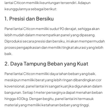
lantai Citicon memiliki keuntungan tersendiri. Adapun
keunggulannya sebagai berikut:
1. Presisi dan Bersiku
Panel lantai Citicon memiliki sudut 90 derajat, sehigga akan
lebih mudah dalam menempatkan panel yang dipasang.
Diproduksi secara presisi dan bersiku, ini akan mempermudah
proses pengapikasian dan memiliki tingkat akurasi yang lebih
baik.
2. Daya Tampung Beban yang Kuat
Panel lantai Citicon memiliki daya tahan beban yang baik,
meskipun memiliki berat yang lebih ringan dibandingkan cor
kovensional, panel lantai ini sangat kuat jika digunakan dalam
bangunan. Setiap 1 meter perseginya dapat menahan beban
hingga 400kg. Dengan begitu, panel lantai ini termasuk
material yang memiliki ketahanan beban yang tinggi.