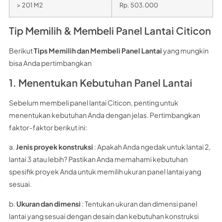
> 201 M2
Rp. 503.000
Tip Memilih & Membeli Panel Lantai Citicon
Berikut
Tips Memilih dan Membeli Panel Lantai
yang mungkin
bisa Anda pertimbangkan
1. Menentukan Kebutuhan Panel Lantai
Sebelum membeli panel lantai Citicon, penting untuk
menentukan kebutuhan Anda dengan jelas. Pertimbangkan
faktor-faktor berikut ini:
a.
Jenis proyek konstruksi
: Apakah Anda ngedak untuk lantai 2,
lantai 3 atau lebih? Pastikan Anda memahami kebutuhan
spesifik proyek Anda untuk memilih ukuran panel lantai yang
sesuai.
b.
Ukuran dan dimensi
: Tentukan ukuran dan dimensi panel
lantai yang sesuai dengan desain dan kebutuhan konstruksi