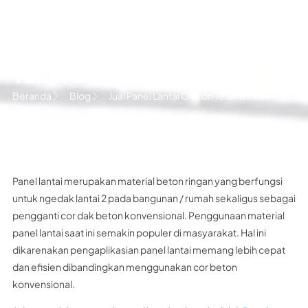
Jual Panel Lantai Citicon
Teluk Bintuni
Beranda
Blog
Jual Panel Lantai Citicon Teluk Bintuni
Panel lantai merupakan material beton ringan yang berfungsi
untuk ngedak lantai 2 pada bangunan / rumah sekaligus sebagai
pengganti cor dak beton konvensional. Penggunaan material
panel lantai saat ini semakin populer di masyarakat. Hal ini
dikarenakan pengaplikasian panel lantai memang lebih cepat
dan efisien dibandingkan menggunakan cor beton
konvensional.