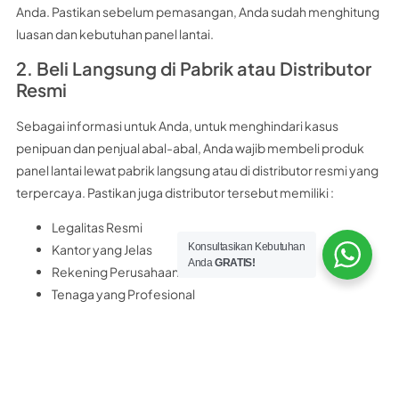
Anda. Pastikan sebelum pemasangan, Anda sudah menghitung
luasan dan kebutuhan panel lantai.
2. Beli Langsung di Pabrik atau Distributor
Resmi
Sebagai informasi untuk Anda, untuk menghindari kasus
penipuan dan penjual abal-abal, Anda wajib membeli produk
panel lantai lewat pabrik langsung atau di distributor resmi yang
terpercaya. Pastikan juga distributor tersebut memiliki :
Legalitas Resmi
Konsultasikan Kebutuhan
Kantor yang Jelas
Anda
GRATIS!
Rekening Perusahaan Resmi
Tenaga yang Profesional
Sebagai rekomendasi untuk Anda, distributor panel lantai
terpercaya yang bisa Anda kunjungi adalah
PT Nobel Bangun
Perkasa
PT. Nobel Bangun Perkasa merupakan distributor resmi panel