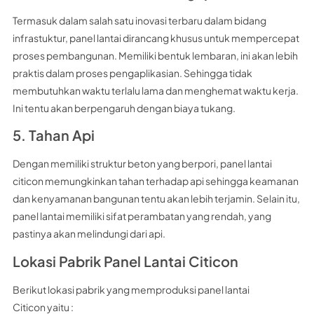
Termasuk dalam salah satu inovasi terbaru dalam bidang
infrastuktur, panel lantai dirancang khusus untuk mempercepat
proses pembangunan. Memiliki bentuk lembaran, ini akan lebih
praktis dalam proses pengaplikasian. Sehingga tidak
membutuhkan waktu terlalu lama dan menghemat waktu kerja.
Ini tentu akan berpengaruh dengan biaya tukang.
5. Tahan Api
Dengan memiliki struktur beton yang berpori, panel lantai
citicon memungkinkan tahan terhadap api sehingga keamanan
dan kenyamanan bangunan tentu akan lebih terjamin. Selain itu,
panel lantai memiliki sifat perambatan yang rendah, yang
pastinya akan melindungi dari api.
Lokasi Pabrik Panel Lantai Citicon
Berikut lokasi pabrik yang memproduksi panel lantai
Citicon yaitu :