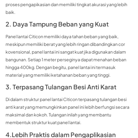
proses pengapikasian dan memiliki tingkat akurasi yang lebih
baik.
2. Daya Tampung Beban yang Kuat
Panel lantai Citicon memiliki daya tahan beban yang baik,
meskipun memiliki berat yang lebih ringan dibandingkan cor
kovensional, panel lantai ini sangat kuat jika digunakan dalam
bangunan. Setiap 1 meter perseginya dapat menahan beban
hingga 400kg. Dengan begitu, panel lantai ini termasuk
material yang memiliki ketahanan beban yang tinggi.
3. Terpasang Tulangan Besi Anti Karat
Di dalam struktur panel lantai Citicon terpasang tulangan besi
anti karat yang memungkinkan panel ini lebih berfungsi secara
maksimal dan kokoh. Tulangan inilah yang membantu
membentuk struktur kuat panel lantai.
4.Lebih Praktis dalam Pengaplikasian