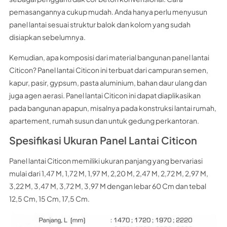
pemasangannya cukup mudah. Anda hanya perlu menyusun
panel lantai sesuai struktur balok dan kolom yang sudah
disiapkan sebelumnya.
Kemudian, apa komposisi dari material bangunan panel lantai
Citicon? Panel lantai Citicon ini terbuat dari campuran semen,
kapur, pasir, gypsum, pasta aluminium, bahan daur ulang dan
juga agen aerasi. Panel lantai Citicon ini dapat diaplikasikan
pada bangunan apapun, misalnya pada konstruksi lantai rumah,
apartement, rumah susun dan untuk gedung perkantoran.
Spesifikasi Ukuran Panel Lantai Citicon
Panel lantai Citicon memiliki ukuran panjang yang bervariasi
mulai dari 1,47 M, 1,72 M, 1,97 M, 2,20 M, 2,47 M, 2,72 M, 2,97 M,
3,22 M, 3,47 M, 3,72 M, 3,97 M dengan lebar 60 Cm dan tebal
12,5 Cm, 15 Cm, 17,5 Cm.