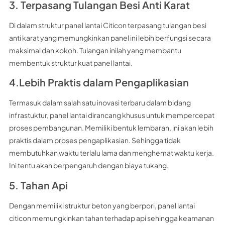
3. Terpasang Tulangan Besi Anti Karat
Di dalam struktur panel lantai Citicon terpasang tulangan besi
anti karat yang memungkinkan panel ini lebih berfungsi secara
maksimal dan kokoh. Tulangan inilah yang membantu
membentuk struktur kuat panel lantai.
4.Lebih Praktis dalam Pengaplikasian
Termasuk dalam salah satu inovasi terbaru dalam bidang
infrastuktur, panel lantai dirancang khusus untuk mempercepat
proses pembangunan. Memiliki bentuk lembaran, ini akan lebih
praktis dalam proses pengaplikasian. Sehingga tidak
membutuhkan waktu terlalu lama dan menghemat waktu kerja.
Ini tentu akan berpengaruh dengan biaya tukang.
5. Tahan Api
Dengan memiliki struktur beton yang berpori, panel lantai
citicon memungkinkan tahan terhadap api sehingga keamanan