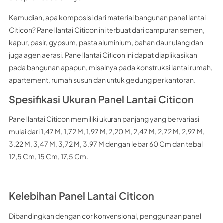
Kemudian, apa komposisi dari material bangunan panel lantai
Citicon? Panel lantai Citicon ini terbuat dari campuran semen,
kapur, pasir, gypsum, pasta aluminium, bahan daur ulang dan
juga agen aerasi. Panel lantai Citicon ini dapat diaplikasikan
pada bangunan apapun, misalnya pada konstruksi lantai rumah,
apartement, rumah susun dan untuk gedung perkantoran.
Spesifikasi Ukuran Panel Lantai Citicon
Panel lantai Citicon memiliki ukuran panjang yang bervariasi
mulai dari 1,47 M, 1,72 M, 1,97 M, 2,20 M, 2,47 M, 2,72 M, 2,97 M,
3,22 M, 3,47 M, 3,72 M, 3,97 M dengan lebar 60 Cm dan tebal
12,5 Cm, 15 Cm, 17,5 Cm.
Kelebihan Panel Lantai Citicon
Dibandingkan dengan cor konvensional, penggunaan panel