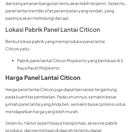
dan kenyamanan bangunan tentu akan lebih terjamin. Selain itu,
panel lantai memiliki sifat perambatan yang rendah, yang
pastinya akan melindungi dari api.
Lokasi Pabrik Panel Lantai Citicon
Berikut lokasi pabrik yang memproduksi panel lantai
Citicon yaitu :
Pabrik panel lantai Citicon Mojokerto yang berlokasi di Jl.
Raya Pacet Mojokerto
Harga Panel Lantai Citicon
Harga panel lantai Citicon juga dapat bervariasi tergantung
pada kuantitas pembelian. Pada umumnya, semakin besar
jumlah panel lantai yang Anda beli, semakin besar potensi untuk
mendapatkan harga yang lebih murah.
Selain itu, faktor seperti biaya transportasi, akses ke pabrik
produksi, dan permintaan di daerah tertentu dapat