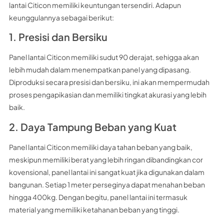
lantai Citicon memiliki keuntungan tersendiri. Adapun
keunggulannya sebagai berikut:
1. Presisi dan Bersiku
Panel lantai Citicon memiliki sudut 90 derajat, sehigga akan
lebih mudah dalam menempatkan panel yang dipasang.
Diproduksi secara presisi dan bersiku, ini akan mempermudah
proses pengapikasian dan memiliki tingkat akurasi yang lebih
baik.
2. Daya Tampung Beban yang Kuat
Panel lantai Citicon memiliki daya tahan beban yang baik,
meskipun memiliki berat yang lebih ringan dibandingkan cor
kovensional, panel lantai ini sangat kuat jika digunakan dalam
bangunan. Setiap 1 meter perseginya dapat menahan beban
hingga 400kg. Dengan begitu, panel lantai ini termasuk
material yang memiliki ketahanan beban yang tinggi.