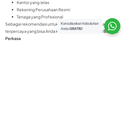
Kantor yang Jelas
Rekening Perusahaan Resmi
Tenaga yang Profesional
Sebagai rekomendasi untuk Anda, distributor panel lantai
Konsultasikan Kebutuhan
Anda
GRATIS!
terpercaya yang bisa Anda kunjungi adalah
PT Nobel Bangun
Perkasa
PT. Nobel Bangun Perkasa merupakan distributor resmi panel
lantai yang memiliki surat ijin, legalitas resmi perusahaan,
rekening bank atas nama perusahaan dan bukan perorangan.
PT. Nobel Bangun Perkasa Hanya Menjual PANEL LANTAI 100%
ASLI bukan yang KW.
Selain itu PT Nobel Bangun Perkasa juga menyediakan
konsultasi teknis Gratis kepada customer. Dan yang pasti kami
bukan distributor abal-abal maupun asal asalan.
Tertarik beli panel lantai Citicon di PT
Nobel Bangun Perkasa?