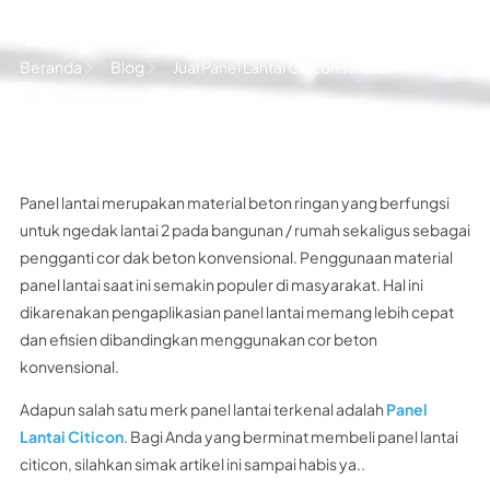
Tarakan
Beranda
Blog
Jual Panel Lantai Citicon Tarakan
Panel lantai merupakan material beton ringan yang berfungsi
untuk ngedak lantai 2 pada bangunan / rumah sekaligus sebagai
pengganti cor dak beton konvensional. Penggunaan material
panel lantai saat ini semakin populer di masyarakat. Hal ini
dikarenakan pengaplikasian panel lantai memang lebih cepat
dan efisien dibandingkan menggunakan cor beton
konvensional.
Adapun salah satu merk panel lantai terkenal adalah
Panel
Lantai Citicon
. Bagi Anda yang berminat membeli panel lantai
citicon, silahkan simak artikel ini sampai habis ya..