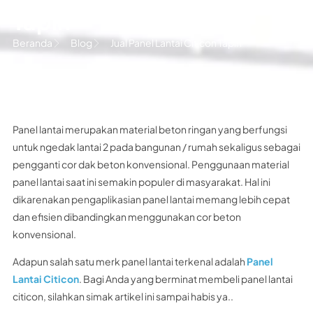
Tapin
Beranda
Blog
Jual Panel Lantai Citicon Tapin
Panel lantai merupakan material beton ringan yang berfungsi
untuk ngedak lantai 2 pada bangunan / rumah sekaligus sebagai
pengganti cor dak beton konvensional. Penggunaan material
panel lantai saat ini semakin populer di masyarakat. Hal ini
dikarenakan pengaplikasian panel lantai memang lebih cepat
dan efisien dibandingkan menggunakan cor beton
konvensional.
Adapun salah satu merk panel lantai terkenal adalah
Panel
Lantai Citicon
. Bagi Anda yang berminat membeli panel lantai
citicon, silahkan simak artikel ini sampai habis ya..