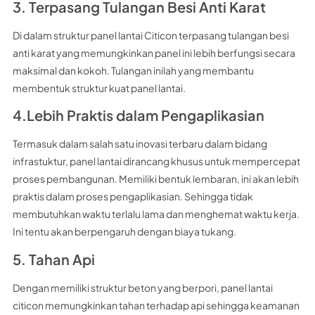
3. Terpasang Tulangan Besi Anti Karat
Di dalam struktur panel lantai Citicon terpasang tulangan besi
anti karat yang memungkinkan panel ini lebih berfungsi secara
maksimal dan kokoh. Tulangan inilah yang membantu
membentuk struktur kuat panel lantai.
4.Lebih Praktis dalam Pengaplikasian
Termasuk dalam salah satu inovasi terbaru dalam bidang
infrastuktur, panel lantai dirancang khusus untuk mempercepat
proses pembangunan. Memiliki bentuk lembaran, ini akan lebih
praktis dalam proses pengaplikasian. Sehingga tidak
membutuhkan waktu terlalu lama dan menghemat waktu kerja.
Ini tentu akan berpengaruh dengan biaya tukang.
5. Tahan Api
Dengan memiliki struktur beton yang berpori, panel lantai
citicon memungkinkan tahan terhadap api sehingga keamanan