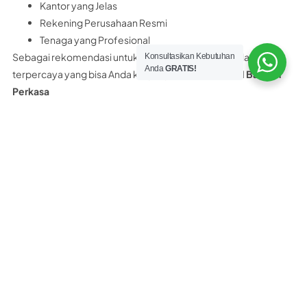
Kantor yang Jelas
Rekening Perusahaan Resmi
Tenaga yang Profesional
Sebagai rekomendasi untuk Anda, distributor panel lantai
Konsultasikan Kebutuhan
Anda
GRATIS!
terpercaya yang bisa Anda kunjungi adalah
PT Nobel Bangun
Perkasa
PT. Nobel Bangun Perkasa merupakan distributor resmi panel
lantai yang memiliki surat ijin, legalitas resmi perusahaan,
rekening bank atas nama perusahaan dan bukan perorangan.
PT. Nobel Bangun Perkasa Hanya Menjual PANEL LANTAI 100%
ASLI bukan yang KW.
Selain itu PT Nobel Bangun Perkasa juga menyediakan
konsultasi teknis Gratis kepada customer. Dan yang pasti kami
bukan distributor abal-abal maupun asal asalan.
Tertarik beli panel lantai Citicon di PT
Nobel Bangun Perkasa?