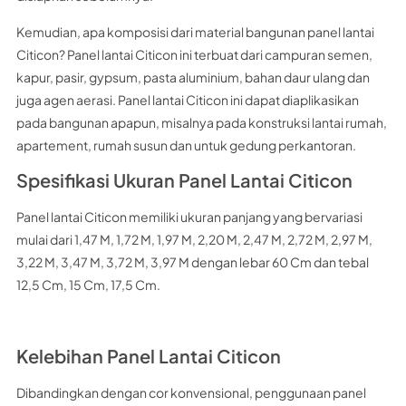
Kemudian, apa komposisi dari material bangunan panel lantai
Citicon? Panel lantai Citicon ini terbuat dari campuran semen,
kapur, pasir, gypsum, pasta aluminium, bahan daur ulang dan
juga agen aerasi. Panel lantai Citicon ini dapat diaplikasikan
pada bangunan apapun, misalnya pada konstruksi lantai rumah,
apartement, rumah susun dan untuk gedung perkantoran.
Spesifikasi Ukuran Panel Lantai Citicon
Panel lantai Citicon memiliki ukuran panjang yang bervariasi
mulai dari 1,47 M, 1,72 M, 1,97 M, 2,20 M, 2,47 M, 2,72 M, 2,97 M,
3,22 M, 3,47 M, 3,72 M, 3,97 M dengan lebar 60 Cm dan tebal
12,5 Cm, 15 Cm, 17,5 Cm.
Kelebihan Panel Lantai Citicon
Dibandingkan dengan cor konvensional, penggunaan panel