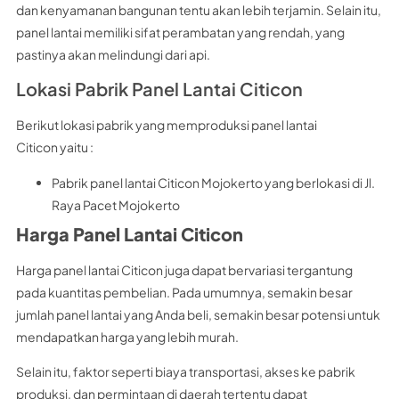
dan kenyamanan bangunan tentu akan lebih terjamin. Selain itu,
panel lantai memiliki sifat perambatan yang rendah, yang
pastinya akan melindungi dari api.
Lokasi Pabrik Panel Lantai Citicon
Berikut lokasi pabrik yang memproduksi panel lantai
Citicon yaitu :
Pabrik panel lantai Citicon Mojokerto yang berlokasi di Jl.
Raya Pacet Mojokerto
Harga Panel Lantai Citicon
Harga panel lantai Citicon juga dapat bervariasi tergantung
pada kuantitas pembelian. Pada umumnya, semakin besar
jumlah panel lantai yang Anda beli, semakin besar potensi untuk
mendapatkan harga yang lebih murah.
Selain itu, faktor seperti biaya transportasi, akses ke pabrik
produksi, dan permintaan di daerah tertentu dapat