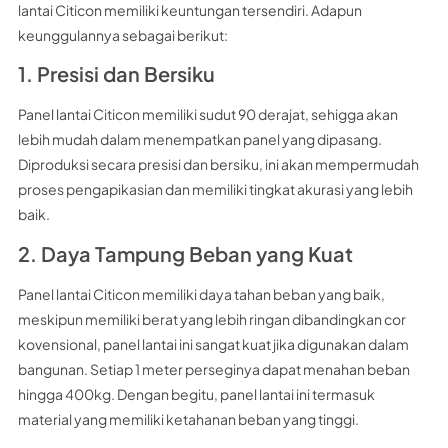
lantai Citicon memiliki keuntungan tersendiri. Adapun
keunggulannya sebagai berikut:
1. Presisi dan Bersiku
Panel lantai Citicon memiliki sudut 90 derajat, sehigga akan
lebih mudah dalam menempatkan panel yang dipasang.
Diproduksi secara presisi dan bersiku, ini akan mempermudah
proses pengapikasian dan memiliki tingkat akurasi yang lebih
baik.
2. Daya Tampung Beban yang Kuat
Panel lantai Citicon memiliki daya tahan beban yang baik,
meskipun memiliki berat yang lebih ringan dibandingkan cor
kovensional, panel lantai ini sangat kuat jika digunakan dalam
bangunan. Setiap 1 meter perseginya dapat menahan beban
hingga 400kg. Dengan begitu, panel lantai ini termasuk
material yang memiliki ketahanan beban yang tinggi.