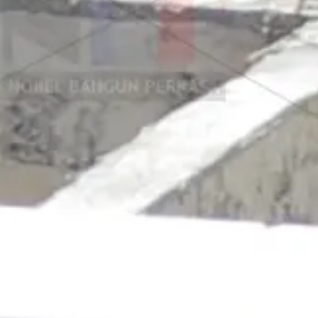
ntai Citicon Sinj
ai