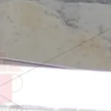
Jual Panel La
Beranda
Blog
Jual Panel Lantai Citicon Sinj