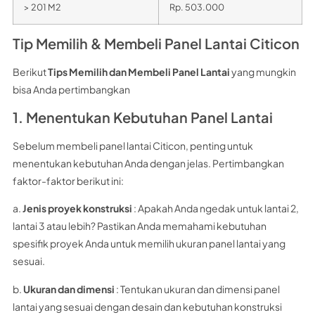
> 201 M2
Rp. 503.000
Tip Memilih & Membeli Panel Lantai Citicon
Berikut
Tips Memilih dan Membeli Panel Lantai
yang mungkin
bisa Anda pertimbangkan
1. Menentukan Kebutuhan Panel Lantai
Sebelum membeli panel lantai Citicon, penting untuk
menentukan kebutuhan Anda dengan jelas. Pertimbangkan
faktor-faktor berikut ini:
a.
Jenis proyek konstruksi
: Apakah Anda ngedak untuk lantai 2,
lantai 3 atau lebih? Pastikan Anda memahami kebutuhan
spesifik proyek Anda untuk memilih ukuran panel lantai yang
sesuai.
b.
Ukuran dan dimensi
: Tentukan ukuran dan dimensi panel
lantai yang sesuai dengan desain dan kebutuhan konstruksi