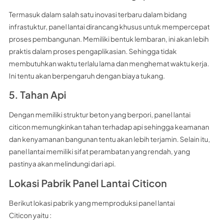
Termasuk dalam salah satu inovasi terbaru dalam bidang
infrastuktur, panel lantai dirancang khusus untuk mempercepat
proses pembangunan. Memiliki bentuk lembaran, ini akan lebih
praktis dalam proses pengaplikasian. Sehingga tidak
membutuhkan waktu terlalu lama dan menghemat waktu kerja.
Ini tentu akan berpengaruh dengan biaya tukang.
5. Tahan Api
Dengan memiliki struktur beton yang berpori, panel lantai
citicon memungkinkan tahan terhadap api sehingga keamanan
dan kenyamanan bangunan tentu akan lebih terjamin. Selain itu,
panel lantai memiliki sifat perambatan yang rendah, yang
pastinya akan melindungi dari api.
Lokasi Pabrik Panel Lantai Citicon
Berikut lokasi pabrik yang memproduksi panel lantai
Citicon yaitu :