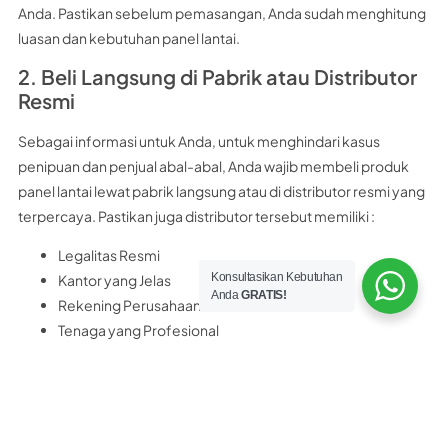
Anda. Pastikan sebelum pemasangan, Anda sudah menghitung
luasan dan kebutuhan panel lantai.
2. Beli Langsung di Pabrik atau Distributor
Resmi
Sebagai informasi untuk Anda, untuk menghindari kasus
penipuan dan penjual abal-abal, Anda wajib membeli produk
panel lantai lewat pabrik langsung atau di distributor resmi yang
terpercaya. Pastikan juga distributor tersebut memiliki :
Legalitas Resmi
Konsultasikan Kebutuhan
Kantor yang Jelas
Anda
GRATIS!
Rekening Perusahaan Resmi
Tenaga yang Profesional
Sebagai rekomendasi untuk Anda, distributor panel lantai
terpercaya yang bisa Anda kunjungi adalah
PT Nobel Bangun
Perkasa
PT. Nobel Bangun Perkasa merupakan distributor resmi panel