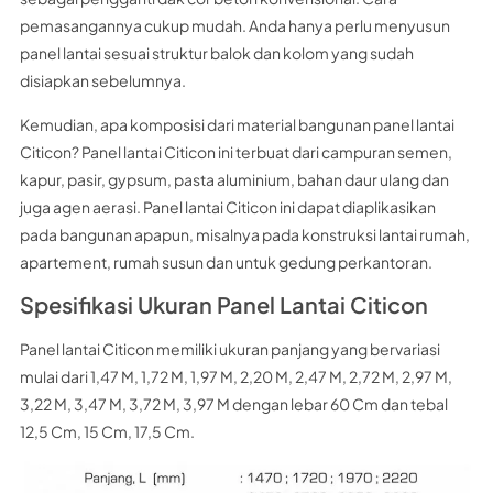
pemasangannya cukup mudah. Anda hanya perlu menyusun
panel lantai sesuai struktur balok dan kolom yang sudah
disiapkan sebelumnya.
Kemudian, apa komposisi dari material bangunan panel lantai
Citicon? Panel lantai Citicon ini terbuat dari campuran semen,
kapur, pasir, gypsum, pasta aluminium, bahan daur ulang dan
juga agen aerasi. Panel lantai Citicon ini dapat diaplikasikan
pada bangunan apapun, misalnya pada konstruksi lantai rumah,
apartement, rumah susun dan untuk gedung perkantoran.
Spesifikasi Ukuran Panel Lantai Citicon
Panel lantai Citicon memiliki ukuran panjang yang bervariasi
mulai dari 1,47 M, 1,72 M, 1,97 M, 2,20 M, 2,47 M, 2,72 M, 2,97 M,
3,22 M, 3,47 M, 3,72 M, 3,97 M dengan lebar 60 Cm dan tebal
12,5 Cm, 15 Cm, 17,5 Cm.