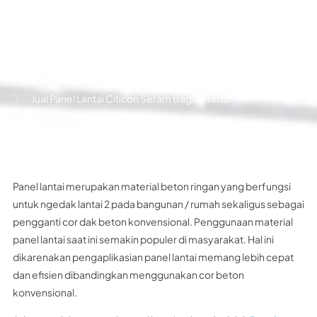
Jual Panel Lantai Citicon
Seram Bagian Timur
Beranda
Blog
Jual Panel Lantai Citicon Seram Bagian Timur
Panel lantai merupakan material beton ringan yang berfungsi
untuk ngedak lantai 2 pada bangunan / rumah sekaligus sebagai
pengganti cor dak beton konvensional. Penggunaan material
panel lantai saat ini semakin populer di masyarakat. Hal ini
dikarenakan pengaplikasian panel lantai memang lebih cepat
dan efisien dibandingkan menggunakan cor beton
konvensional.