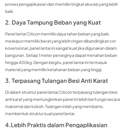
proses pengapikasian dan memiliki tingkat akurasi yang lebih
baik.
2. Daya Tampung Beban yang Kuat
Panel lantai Citicon memiliki daya tahan beban yang baik,
meskipun memiliki berat yang lebih ringan dibandingkan cor
kovensional, panel lantai ini sangat kuat jika digunakan dalam
bangunan. Setiap 1 meter perseginya dapat menahan beban
hingga 400kg. Dengan begitu, panel lantai ini termasuk
material yang memiliki ketahanan beban yang tinggi.
3. Terpasang Tulangan Besi Anti Karat
Di dalam struktur panel lantai Citicon terpasang tulangan besi
anti karat yang memungkinkan panel ini lebih berfungsi secara
maksimal dan kokoh. Tulangan inilah yang membantu
membentuk struktur kuat panel lantai.
4.Lebih Praktis dalam Pengaplikasian