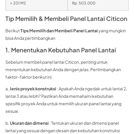
> 201 M2
Rp. 503.000
Tip Memilih & Membeli Panel Lantai Citicon
Berikut
Tips Memilih dan Membeli Panel Lantai
yang mungkin
bisa Anda pertimbangkan
1. Menentukan Kebutuhan Panel Lantai
Sebelum membeli panel lantai Citicon, penting untuk
menentukan kebutuhan Anda dengan jelas. Pertimbangkan
faktor-faktor berikut ini:
a.
Jenis proyek konstruksi
: Apakah Anda ngedak untuk lantai 2,
lantai 3 atau lebih? Pastikan Anda memahami kebutuhan
spesifik proyek Anda untuk memilih ukuran panel lantai yang
sesuai.
b.
Ukuran dan dimensi
: Tentukan ukuran dan dimensi panel
lantai yang sesuai dengan desain dan kebutuhan konstruksi