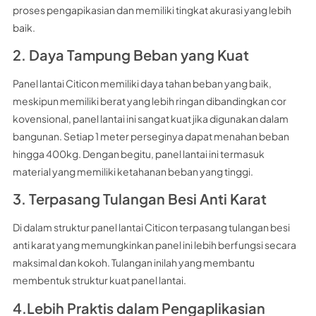
proses pengapikasian dan memiliki tingkat akurasi yang lebih
baik.
2. Daya Tampung Beban yang Kuat
Panel lantai Citicon memiliki daya tahan beban yang baik,
meskipun memiliki berat yang lebih ringan dibandingkan cor
kovensional, panel lantai ini sangat kuat jika digunakan dalam
bangunan. Setiap 1 meter perseginya dapat menahan beban
hingga 400kg. Dengan begitu, panel lantai ini termasuk
material yang memiliki ketahanan beban yang tinggi.
3. Terpasang Tulangan Besi Anti Karat
Di dalam struktur panel lantai Citicon terpasang tulangan besi
anti karat yang memungkinkan panel ini lebih berfungsi secara
maksimal dan kokoh. Tulangan inilah yang membantu
membentuk struktur kuat panel lantai.
4.Lebih Praktis dalam Pengaplikasian