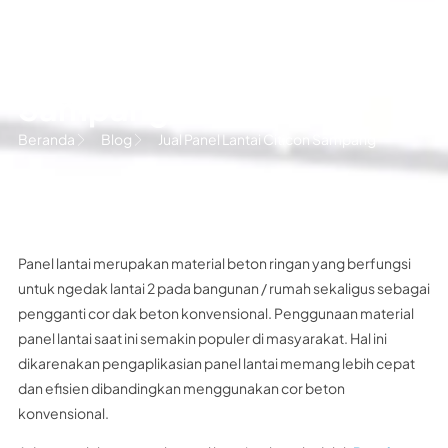
Jual Panel Lantai Citicon
Sampang
Beranda
Blog
Jual Panel Lantai Citicon Sampang
Panel lantai merupakan material beton ringan yang berfungsi
untuk ngedak lantai 2 pada bangunan / rumah sekaligus sebagai
pengganti cor dak beton konvensional. Penggunaan material
panel lantai saat ini semakin populer di masyarakat. Hal ini
dikarenakan pengaplikasian panel lantai memang lebih cepat
dan efisien dibandingkan menggunakan cor beton
konvensional.