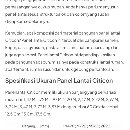
pemasangannya cukup mudah. Anda hanya perlu menyusun
panel lantai sesuai struktur balok dan kolom yang sudah
disiapkan sebelumnya.
Kemudian, apa komposisi dari material bangunan panel lantai
Citicon? Panel lantai Citicon ini terbuat dari campuran semen,
kapur, pasir, gypsum, pasta aluminium, bahan daur ulang dan
juga agen aerasi. Panel lantai Citicon ini dapat diaplikasikan
pada bangunan apapun, misalnya pada konstruksi lantai rumah,
apartement, rumah susun dan untuk gedung perkantoran.
Spesifikasi Ukuran Panel Lantai Citicon
Panel lantai Citicon memiliki ukuran panjang yang bervariasi
mulai dari 1,47 M, 1,72 M, 1,97 M, 2,20 M, 2,47 M, 2,72 M, 2,97 M,
3,22 M, 3,47 M, 3,72 M, 3,97 M dengan lebar 60 Cm dan tebal
12,5 Cm, 15 Cm, 17,5 Cm.