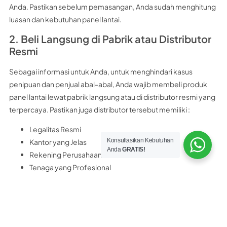
Anda. Pastikan sebelum pemasangan, Anda sudah menghitung
luasan dan kebutuhan panel lantai.
2. Beli Langsung di Pabrik atau Distributor
Resmi
Sebagai informasi untuk Anda, untuk menghindari kasus
penipuan dan penjual abal-abal, Anda wajib membeli produk
panel lantai lewat pabrik langsung atau di distributor resmi yang
terpercaya. Pastikan juga distributor tersebut memiliki :
Legalitas Resmi
Konsultasikan Kebutuhan
Kantor yang Jelas
Anda
GRATIS!
Rekening Perusahaan Resmi
Tenaga yang Profesional
Sebagai rekomendasi untuk Anda, distributor panel lantai
terpercaya yang bisa Anda kunjungi adalah
PT Nobel Bangun
Perkasa
PT. Nobel Bangun Perkasa merupakan distributor resmi panel