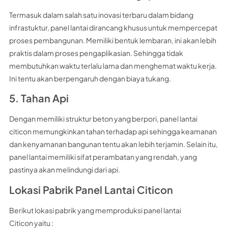
Termasuk dalam salah satu inovasi terbaru dalam bidang
infrastuktur, panel lantai dirancang khusus untuk mempercepat
proses pembangunan. Memiliki bentuk lembaran, ini akan lebih
praktis dalam proses pengaplikasian. Sehingga tidak
membutuhkan waktu terlalu lama dan menghemat waktu kerja.
Ini tentu akan berpengaruh dengan biaya tukang.
5. Tahan Api
Dengan memiliki struktur beton yang berpori, panel lantai
citicon memungkinkan tahan terhadap api sehingga keamanan
dan kenyamanan bangunan tentu akan lebih terjamin. Selain itu,
panel lantai memiliki sifat perambatan yang rendah, yang
pastinya akan melindungi dari api.
Lokasi Pabrik Panel Lantai Citicon
Berikut lokasi pabrik yang memproduksi panel lantai
Citicon yaitu :