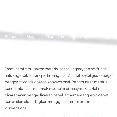
Jual Panel Lantai Citicon
Rote Ndao
Beranda
Blog
Jual Panel Lantai Citicon Rote Ndao
Panel lantai merupakan material beton ringan yang berfungsi
untuk ngedak lantai 2 pada bangunan / rumah sekaligus sebagai
pengganti cor dak beton konvensional. Penggunaan material
panel lantai saat ini semakin populer di masyarakat. Hal ini
dikarenakan pengaplikasian panel lantai memang lebih cepat
dan efisien dibandingkan menggunakan cor beton
konvensional.