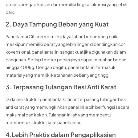
proses pengapikasian dan memiliki tingkat akurasi yang lebih
baik.
2. Daya Tampung Beban yang Kuat
Panel lantai Citicon memiliki daya tahan beban yang baik,
meskipun memiliki berat yang lebih ringan dibandingkan cor
kovensional, panel lantai ini sangat kuat jika digunakan dalam
bangunan. Setiap 1 meter perseginya dapat menahan beban
hingga 400kg. Dengan begitu, panel lantai ini termasuk
material yang memiliki ketahanan beban yang tinggi.
3. Terpasang Tulangan Besi Anti Karat
Di dalam struktur panel lantai Citicon terpasang tulangan besi
anti karat yang memungkinkan panel ini lebih berfungsi secara
maksimal dan kokoh. Tulangan inilah yang membantu
membentuk struktur kuat panel lantai.
4.Lebih Praktis dalam Pengaplikasian