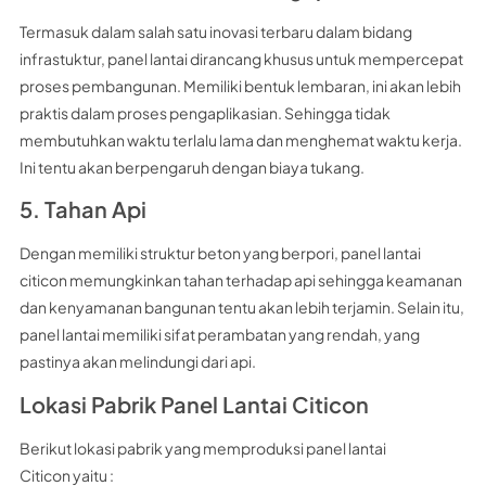
Termasuk dalam salah satu inovasi terbaru dalam bidang
infrastuktur, panel lantai dirancang khusus untuk mempercepat
proses pembangunan. Memiliki bentuk lembaran, ini akan lebih
praktis dalam proses pengaplikasian. Sehingga tidak
membutuhkan waktu terlalu lama dan menghemat waktu kerja.
Ini tentu akan berpengaruh dengan biaya tukang.
5. Tahan Api
Dengan memiliki struktur beton yang berpori, panel lantai
citicon memungkinkan tahan terhadap api sehingga keamanan
dan kenyamanan bangunan tentu akan lebih terjamin. Selain itu,
panel lantai memiliki sifat perambatan yang rendah, yang
pastinya akan melindungi dari api.
Lokasi Pabrik Panel Lantai Citicon
Berikut lokasi pabrik yang memproduksi panel lantai
Citicon yaitu :