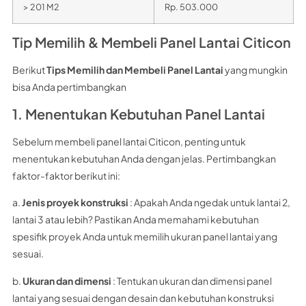
> 201 M2
Rp. 503.000
Tip Memilih & Membeli Panel Lantai Citicon
Berikut
Tips Memilih dan Membeli Panel Lantai
yang mungkin
bisa Anda pertimbangkan
1. Menentukan Kebutuhan Panel Lantai
Sebelum membeli panel lantai Citicon, penting untuk
menentukan kebutuhan Anda dengan jelas. Pertimbangkan
faktor-faktor berikut ini:
a.
Jenis proyek konstruksi
: Apakah Anda ngedak untuk lantai 2,
lantai 3 atau lebih? Pastikan Anda memahami kebutuhan
spesifik proyek Anda untuk memilih ukuran panel lantai yang
sesuai.
b.
Ukuran dan dimensi
: Tentukan ukuran dan dimensi panel
lantai yang sesuai dengan desain dan kebutuhan konstruksi