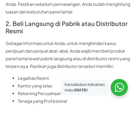
Anda. Pastikan sebelum pemasangan, Anda sudah menghitung
luasan dan kebutuhan panel lantai.
2. Beli Langsung di Pabrik atau Distributor
Resmi
Sebagai informasi untuk Anda, untuk menghindari kasus
penipuan dan penjual abal-abal, Anda wajib membeli produk
panel lantai lewat pabrik langsung atau di distributor resmi yang
terpercaya. Pastikan juga distributor tersebut memiliki :
Legalitas Resmi
Konsultasikan Kebutuhan
Kantor yang Jelas
Anda
GRATIS!
Rekening Perusahaan Resmi
Tenaga yang Profesional
Sebagai rekomendasi untuk Anda, distributor panel lantai
terpercaya yang bisa Anda kunjungi adalah
PT Nobel Bangun
Perkasa
PT. Nobel Bangun Perkasa merupakan distributor resmi panel