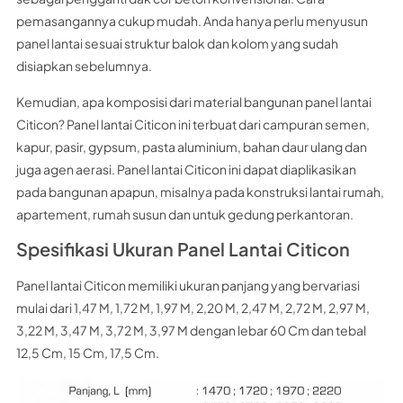
pemasangannya cukup mudah. Anda hanya perlu menyusun
panel lantai sesuai struktur balok dan kolom yang sudah
disiapkan sebelumnya.
Kemudian, apa komposisi dari material bangunan panel lantai
Citicon? Panel lantai Citicon ini terbuat dari campuran semen,
kapur, pasir, gypsum, pasta aluminium, bahan daur ulang dan
juga agen aerasi. Panel lantai Citicon ini dapat diaplikasikan
pada bangunan apapun, misalnya pada konstruksi lantai rumah,
apartement, rumah susun dan untuk gedung perkantoran.
Spesifikasi Ukuran Panel Lantai Citicon
Panel lantai Citicon memiliki ukuran panjang yang bervariasi
mulai dari 1,47 M, 1,72 M, 1,97 M, 2,20 M, 2,47 M, 2,72 M, 2,97 M,
3,22 M, 3,47 M, 3,72 M, 3,97 M dengan lebar 60 Cm dan tebal
12,5 Cm, 15 Cm, 17,5 Cm.