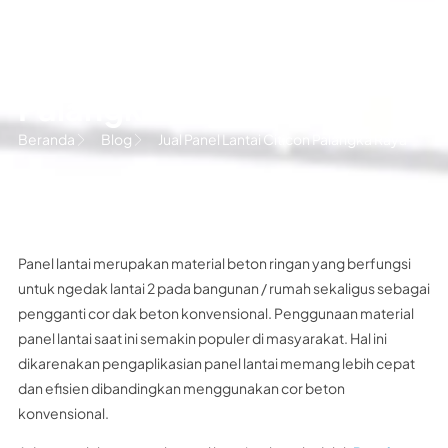
Jual Panel Lantai Citicon
Palangka Raya
Beranda
Blog
Jual Panel Lantai Citicon Palangka Raya
Panel lantai merupakan material beton ringan yang berfungsi
untuk ngedak lantai 2 pada bangunan / rumah sekaligus sebagai
pengganti cor dak beton konvensional. Penggunaan material
panel lantai saat ini semakin populer di masyarakat. Hal ini
dikarenakan pengaplikasian panel lantai memang lebih cepat
dan efisien dibandingkan menggunakan cor beton
konvensional.