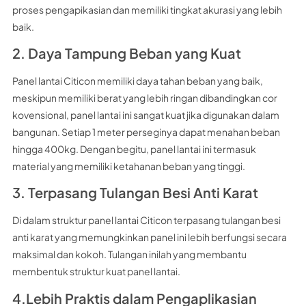
proses pengapikasian dan memiliki tingkat akurasi yang lebih
baik.
2. Daya Tampung Beban yang Kuat
Panel lantai Citicon memiliki daya tahan beban yang baik,
meskipun memiliki berat yang lebih ringan dibandingkan cor
kovensional, panel lantai ini sangat kuat jika digunakan dalam
bangunan. Setiap 1 meter perseginya dapat menahan beban
hingga 400kg. Dengan begitu, panel lantai ini termasuk
material yang memiliki ketahanan beban yang tinggi.
3. Terpasang Tulangan Besi Anti Karat
Di dalam struktur panel lantai Citicon terpasang tulangan besi
anti karat yang memungkinkan panel ini lebih berfungsi secara
maksimal dan kokoh. Tulangan inilah yang membantu
membentuk struktur kuat panel lantai.
4.Lebih Praktis dalam Pengaplikasian