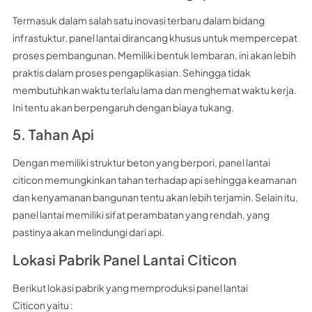
Termasuk dalam salah satu inovasi terbaru dalam bidang
infrastuktur, panel lantai dirancang khusus untuk mempercepat
proses pembangunan. Memiliki bentuk lembaran, ini akan lebih
praktis dalam proses pengaplikasian. Sehingga tidak
membutuhkan waktu terlalu lama dan menghemat waktu kerja.
Ini tentu akan berpengaruh dengan biaya tukang.
5. Tahan Api
Dengan memiliki struktur beton yang berpori, panel lantai
citicon memungkinkan tahan terhadap api sehingga keamanan
dan kenyamanan bangunan tentu akan lebih terjamin. Selain itu,
panel lantai memiliki sifat perambatan yang rendah, yang
pastinya akan melindungi dari api.
Lokasi Pabrik Panel Lantai Citicon
Berikut lokasi pabrik yang memproduksi panel lantai
Citicon yaitu :