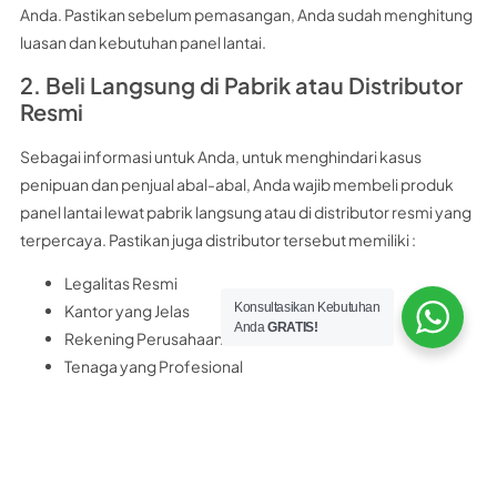
Anda. Pastikan sebelum pemasangan, Anda sudah menghitung
luasan dan kebutuhan panel lantai.
2. Beli Langsung di Pabrik atau Distributor
Resmi
Sebagai informasi untuk Anda, untuk menghindari kasus
penipuan dan penjual abal-abal, Anda wajib membeli produk
panel lantai lewat pabrik langsung atau di distributor resmi yang
terpercaya. Pastikan juga distributor tersebut memiliki :
Legalitas Resmi
Konsultasikan Kebutuhan
Kantor yang Jelas
Anda
GRATIS!
Rekening Perusahaan Resmi
Tenaga yang Profesional
Sebagai rekomendasi untuk Anda, distributor panel lantai
terpercaya yang bisa Anda kunjungi adalah
PT Nobel Bangun
Perkasa
PT. Nobel Bangun Perkasa merupakan distributor resmi panel