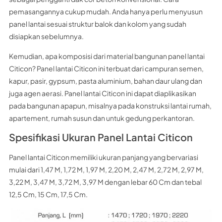
pemasangannya cukup mudah. Anda hanya perlu menyusun
panel lantai sesuai struktur balok dan kolom yang sudah
disiapkan sebelumnya.
Kemudian, apa komposisi dari material bangunan panel lantai
Citicon? Panel lantai Citicon ini terbuat dari campuran semen,
kapur, pasir, gypsum, pasta aluminium, bahan daur ulang dan
juga agen aerasi. Panel lantai Citicon ini dapat diaplikasikan
pada bangunan apapun, misalnya pada konstruksi lantai rumah,
apartement, rumah susun dan untuk gedung perkantoran.
Spesifikasi Ukuran Panel Lantai Citicon
Panel lantai Citicon memiliki ukuran panjang yang bervariasi
mulai dari 1,47 M, 1,72 M, 1,97 M, 2,20 M, 2,47 M, 2,72 M, 2,97 M,
3,22 M, 3,47 M, 3,72 M, 3,97 M dengan lebar 60 Cm dan tebal
12,5 Cm, 15 Cm, 17,5 Cm.