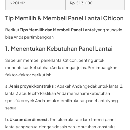
> 201 M2
Rp. 503.000
Tip Memilih & Membeli Panel Lantai Citicon
Berikut
Tips Memilih dan Membeli Panel Lantai
yang mungkin
bisa Anda pertimbangkan
1. Menentukan Kebutuhan Panel Lantai
Sebelum membeli panel lantai Citicon, penting untuk
menentukan kebutuhan Anda dengan jelas. Pertimbangkan
faktor-faktor berikut ini:
a.
Jenis proyek konstruksi
: Apakah Anda ngedak untuk lantai 2,
lantai 3 atau lebih? Pastikan Anda memahami kebutuhan
spesifik proyek Anda untuk memilih ukuran panel lantai yang
sesuai.
b.
Ukuran dan dimensi
: Tentukan ukuran dan dimensi panel
lantai yang sesuai dengan desain dan kebutuhan konstruksi