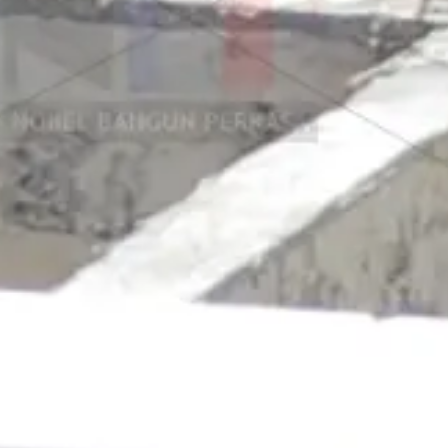
antai Citicon Ma
aka