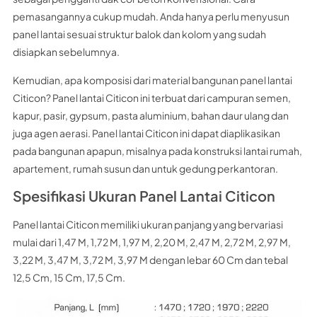
pemasangannya cukup mudah. Anda hanya perlu menyusun
panel lantai sesuai struktur balok dan kolom yang sudah
disiapkan sebelumnya.
Kemudian, apa komposisi dari material bangunan panel lantai
Citicon? Panel lantai Citicon ini terbuat dari campuran semen,
kapur, pasir, gypsum, pasta aluminium, bahan daur ulang dan
juga agen aerasi. Panel lantai Citicon ini dapat diaplikasikan
pada bangunan apapun, misalnya pada konstruksi lantai rumah,
apartement, rumah susun dan untuk gedung perkantoran.
Spesifikasi Ukuran Panel Lantai Citicon
Panel lantai Citicon memiliki ukuran panjang yang bervariasi
mulai dari 1,47 M, 1,72 M, 1,97 M, 2,20 M, 2,47 M, 2,72 M, 2,97 M,
3,22 M, 3,47 M, 3,72 M, 3,97 M dengan lebar 60 Cm dan tebal
12,5 Cm, 15 Cm, 17,5 Cm.