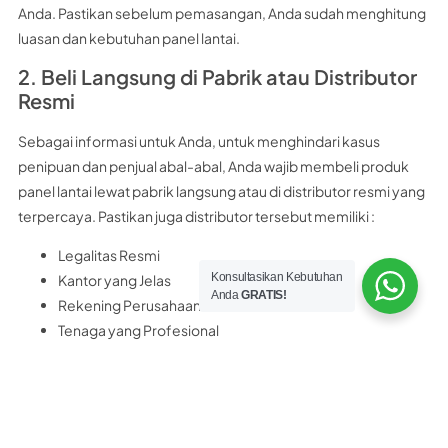
Anda. Pastikan sebelum pemasangan, Anda sudah menghitung
luasan dan kebutuhan panel lantai.
2. Beli Langsung di Pabrik atau Distributor
Resmi
Sebagai informasi untuk Anda, untuk menghindari kasus
penipuan dan penjual abal-abal, Anda wajib membeli produk
panel lantai lewat pabrik langsung atau di distributor resmi yang
terpercaya. Pastikan juga distributor tersebut memiliki :
Legalitas Resmi
Konsultasikan Kebutuhan
Kantor yang Jelas
Anda
GRATIS!
Rekening Perusahaan Resmi
Tenaga yang Profesional
Sebagai rekomendasi untuk Anda, distributor panel lantai
terpercaya yang bisa Anda kunjungi adalah
PT Nobel Bangun
Perkasa
PT. Nobel Bangun Perkasa merupakan distributor resmi panel