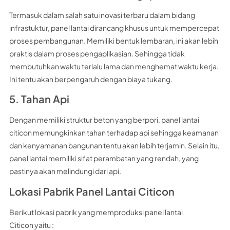
Termasuk dalam salah satu inovasi terbaru dalam bidang
infrastuktur, panel lantai dirancang khusus untuk mempercepat
proses pembangunan. Memiliki bentuk lembaran, ini akan lebih
praktis dalam proses pengaplikasian. Sehingga tidak
membutuhkan waktu terlalu lama dan menghemat waktu kerja.
Ini tentu akan berpengaruh dengan biaya tukang.
5. Tahan Api
Dengan memiliki struktur beton yang berpori, panel lantai
citicon memungkinkan tahan terhadap api sehingga keamanan
dan kenyamanan bangunan tentu akan lebih terjamin. Selain itu,
panel lantai memiliki sifat perambatan yang rendah, yang
pastinya akan melindungi dari api.
Lokasi Pabrik Panel Lantai Citicon
Berikut lokasi pabrik yang memproduksi panel lantai
Citicon yaitu :