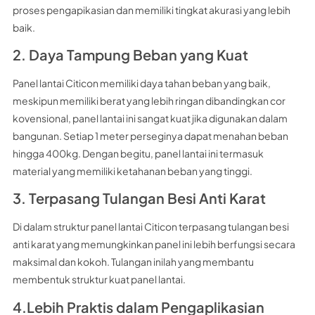
proses pengapikasian dan memiliki tingkat akurasi yang lebih
baik.
2. Daya Tampung Beban yang Kuat
Panel lantai Citicon memiliki daya tahan beban yang baik,
meskipun memiliki berat yang lebih ringan dibandingkan cor
kovensional, panel lantai ini sangat kuat jika digunakan dalam
bangunan. Setiap 1 meter perseginya dapat menahan beban
hingga 400kg. Dengan begitu, panel lantai ini termasuk
material yang memiliki ketahanan beban yang tinggi.
3. Terpasang Tulangan Besi Anti Karat
Di dalam struktur panel lantai Citicon terpasang tulangan besi
anti karat yang memungkinkan panel ini lebih berfungsi secara
maksimal dan kokoh. Tulangan inilah yang membantu
membentuk struktur kuat panel lantai.
4.Lebih Praktis dalam Pengaplikasian