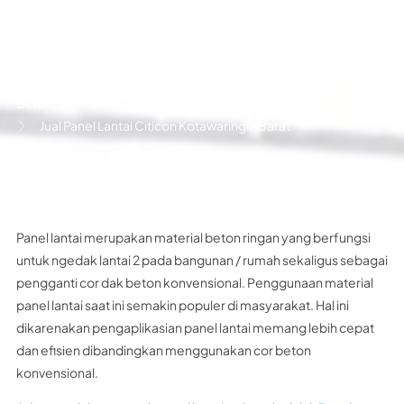
Jual Panel Lantai Citicon
Kotawaringin Barat
Beranda
Blog
Jual Panel Lantai Citicon Kotawaringin Barat
Panel lantai merupakan material beton ringan yang berfungsi
untuk ngedak lantai 2 pada bangunan / rumah sekaligus sebagai
pengganti cor dak beton konvensional. Penggunaan material
panel lantai saat ini semakin populer di masyarakat. Hal ini
dikarenakan pengaplikasian panel lantai memang lebih cepat
dan efisien dibandingkan menggunakan cor beton
konvensional.