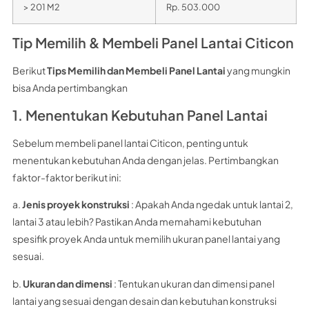
> 201 M2
Rp. 503.000
Tip Memilih & Membeli Panel Lantai Citicon
Berikut
Tips Memilih dan Membeli Panel Lantai
yang mungkin
bisa Anda pertimbangkan
1. Menentukan Kebutuhan Panel Lantai
Sebelum membeli panel lantai Citicon, penting untuk
menentukan kebutuhan Anda dengan jelas. Pertimbangkan
faktor-faktor berikut ini:
a.
Jenis proyek konstruksi
: Apakah Anda ngedak untuk lantai 2,
lantai 3 atau lebih? Pastikan Anda memahami kebutuhan
spesifik proyek Anda untuk memilih ukuran panel lantai yang
sesuai.
b.
Ukuran dan dimensi
: Tentukan ukuran dan dimensi panel
lantai yang sesuai dengan desain dan kebutuhan konstruksi