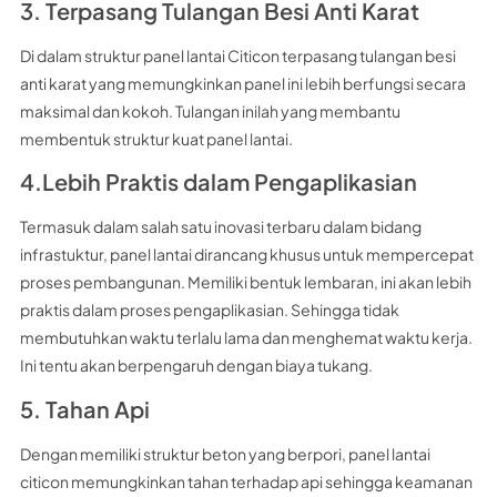
3. Terpasang Tulangan Besi Anti Karat
Di dalam struktur panel lantai Citicon terpasang tulangan besi
anti karat yang memungkinkan panel ini lebih berfungsi secara
maksimal dan kokoh. Tulangan inilah yang membantu
membentuk struktur kuat panel lantai.
4.Lebih Praktis dalam Pengaplikasian
Termasuk dalam salah satu inovasi terbaru dalam bidang
infrastuktur, panel lantai dirancang khusus untuk mempercepat
proses pembangunan. Memiliki bentuk lembaran, ini akan lebih
praktis dalam proses pengaplikasian. Sehingga tidak
membutuhkan waktu terlalu lama dan menghemat waktu kerja.
Ini tentu akan berpengaruh dengan biaya tukang.
5. Tahan Api
Dengan memiliki struktur beton yang berpori, panel lantai
citicon memungkinkan tahan terhadap api sehingga keamanan