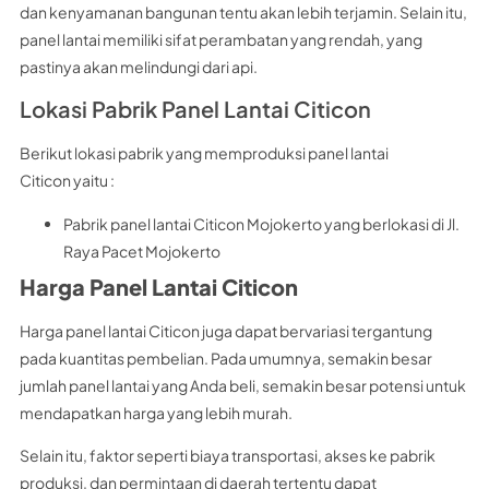
dan kenyamanan bangunan tentu akan lebih terjamin. Selain itu,
panel lantai memiliki sifat perambatan yang rendah, yang
pastinya akan melindungi dari api.
Lokasi Pabrik Panel Lantai Citicon
Berikut lokasi pabrik yang memproduksi panel lantai
Citicon yaitu :
Pabrik panel lantai Citicon Mojokerto yang berlokasi di Jl.
Raya Pacet Mojokerto
Harga Panel Lantai Citicon
Harga panel lantai Citicon juga dapat bervariasi tergantung
pada kuantitas pembelian. Pada umumnya, semakin besar
jumlah panel lantai yang Anda beli, semakin besar potensi untuk
mendapatkan harga yang lebih murah.
Selain itu, faktor seperti biaya transportasi, akses ke pabrik
produksi, dan permintaan di daerah tertentu dapat