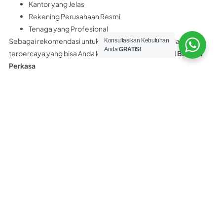
Kantor yang Jelas
Rekening Perusahaan Resmi
Tenaga yang Profesional
Sebagai rekomendasi untuk Anda, distributor panel lantai
Konsultasikan Kebutuhan
Anda
GRATIS!
terpercaya yang bisa Anda kunjungi adalah
PT Nobel Bangun
Perkasa
PT. Nobel Bangun Perkasa merupakan distributor resmi panel
lantai yang memiliki surat ijin, legalitas resmi perusahaan,
rekening bank atas nama perusahaan dan bukan perorangan.
PT. Nobel Bangun Perkasa Hanya Menjual PANEL LANTAI 100%
ASLI bukan yang KW.
Selain itu PT Nobel Bangun Perkasa juga menyediakan
konsultasi teknis Gratis kepada customer. Dan yang pasti kami
bukan distributor abal-abal maupun asal asalan.
Tertarik beli panel lantai Citicon di PT
Nobel Bangun Perkasa?