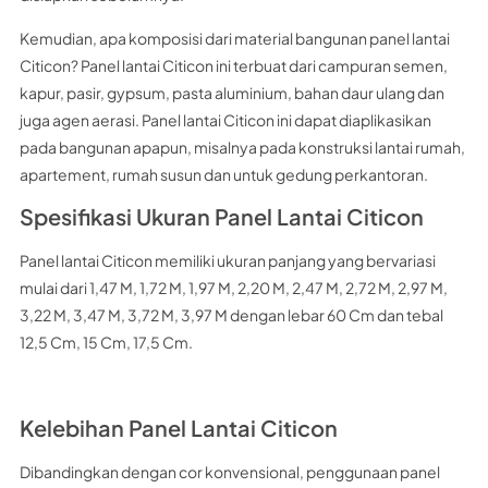
Kemudian, apa komposisi dari material bangunan panel lantai
Citicon? Panel lantai Citicon ini terbuat dari campuran semen,
kapur, pasir, gypsum, pasta aluminium, bahan daur ulang dan
juga agen aerasi. Panel lantai Citicon ini dapat diaplikasikan
pada bangunan apapun, misalnya pada konstruksi lantai rumah,
apartement, rumah susun dan untuk gedung perkantoran.
Spesifikasi Ukuran Panel Lantai Citicon
Panel lantai Citicon memiliki ukuran panjang yang bervariasi
mulai dari 1,47 M, 1,72 M, 1,97 M, 2,20 M, 2,47 M, 2,72 M, 2,97 M,
3,22 M, 3,47 M, 3,72 M, 3,97 M dengan lebar 60 Cm dan tebal
12,5 Cm, 15 Cm, 17,5 Cm.
Kelebihan Panel Lantai Citicon
Dibandingkan dengan cor konvensional, penggunaan panel