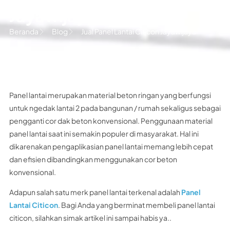
Jayawijaya
Beranda
Blog
Jual Panel Lantai Citicon Jayawijaya
Panel lantai merupakan material beton ringan yang berfungsi
untuk ngedak lantai 2 pada bangunan / rumah sekaligus sebagai
pengganti cor dak beton konvensional. Penggunaan material
panel lantai saat ini semakin populer di masyarakat. Hal ini
dikarenakan pengaplikasian panel lantai memang lebih cepat
dan efisien dibandingkan menggunakan cor beton
konvensional.
Adapun salah satu merk panel lantai terkenal adalah
Panel
Lantai Citicon
. Bagi Anda yang berminat membeli panel lantai
citicon, silahkan simak artikel ini sampai habis ya..