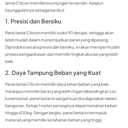
lantai Citicon memiliki keuntungan tersendiri. Adapun
keunggulannya sebagai berikut:
1. Presisi dan Bersiku
Panel lantai Citicon memiliki sudut 90 derajat, sehigga akan
lebih mudah dalam menempatkan panel yang dipasang.
Diproduksi secara presisi dan bersiku, ini akan mempermudah
proses pengapikasian dan memiliki tingkat akurasi yang lebih
baik.
2. Daya Tampung Beban yang Kuat
Panel lantai Citicon memiliki daya tahan beban yang baik,
meskipun memiliki berat yang lebih ringan dibandingkan cor
kovensional, panel lantai ini sangat kuat jika digunakan dalam
bangunan. Setiap 1 meter perseginya dapat menahan beban
hingga 400kg. Dengan begitu, panel lantai ini termasuk
material yang memiliki ketahanan beban yang tinggi.