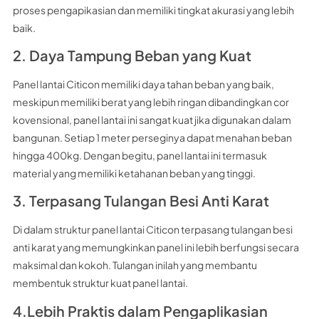
proses pengapikasian dan memiliki tingkat akurasi yang lebih
baik.
2. Daya Tampung Beban yang Kuat
Panel lantai Citicon memiliki daya tahan beban yang baik,
meskipun memiliki berat yang lebih ringan dibandingkan cor
kovensional, panel lantai ini sangat kuat jika digunakan dalam
bangunan. Setiap 1 meter perseginya dapat menahan beban
hingga 400kg. Dengan begitu, panel lantai ini termasuk
material yang memiliki ketahanan beban yang tinggi.
3. Terpasang Tulangan Besi Anti Karat
Di dalam struktur panel lantai Citicon terpasang tulangan besi
anti karat yang memungkinkan panel ini lebih berfungsi secara
maksimal dan kokoh. Tulangan inilah yang membantu
membentuk struktur kuat panel lantai.
4.Lebih Praktis dalam Pengaplikasian