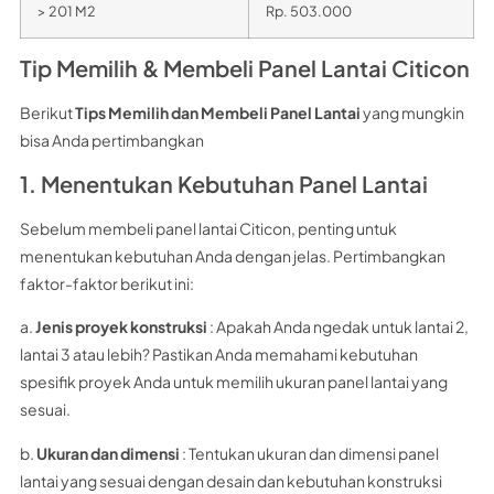
> 201 M2
Rp. 503.000
Tip Memilih & Membeli Panel Lantai Citicon
Berikut
Tips Memilih dan Membeli Panel Lantai
yang mungkin
bisa Anda pertimbangkan
1. Menentukan Kebutuhan Panel Lantai
Sebelum membeli panel lantai Citicon, penting untuk
menentukan kebutuhan Anda dengan jelas. Pertimbangkan
faktor-faktor berikut ini:
a.
Jenis proyek konstruksi
: Apakah Anda ngedak untuk lantai 2,
lantai 3 atau lebih? Pastikan Anda memahami kebutuhan
spesifik proyek Anda untuk memilih ukuran panel lantai yang
sesuai.
b.
Ukuran dan dimensi
: Tentukan ukuran dan dimensi panel
lantai yang sesuai dengan desain dan kebutuhan konstruksi