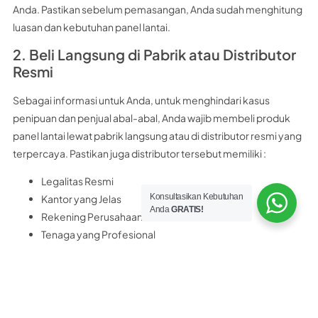
Anda. Pastikan sebelum pemasangan, Anda sudah menghitung
luasan dan kebutuhan panel lantai.
2. Beli Langsung di Pabrik atau Distributor
Resmi
Sebagai informasi untuk Anda, untuk menghindari kasus
penipuan dan penjual abal-abal, Anda wajib membeli produk
panel lantai lewat pabrik langsung atau di distributor resmi yang
terpercaya. Pastikan juga distributor tersebut memiliki :
Legalitas Resmi
Konsultasikan Kebutuhan
Kantor yang Jelas
Anda
GRATIS!
Rekening Perusahaan Resmi
Tenaga yang Profesional
Sebagai rekomendasi untuk Anda, distributor panel lantai
terpercaya yang bisa Anda kunjungi adalah
PT Nobel Bangun
Perkasa
PT. Nobel Bangun Perkasa merupakan distributor resmi panel