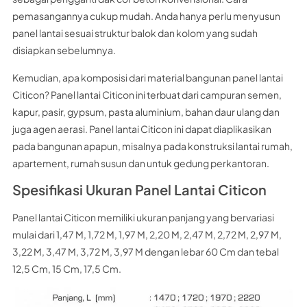
pemasangannya cukup mudah. Anda hanya perlu menyusun
panel lantai sesuai struktur balok dan kolom yang sudah
disiapkan sebelumnya.
Kemudian, apa komposisi dari material bangunan panel lantai
Citicon? Panel lantai Citicon ini terbuat dari campuran semen,
kapur, pasir, gypsum, pasta aluminium, bahan daur ulang dan
juga agen aerasi. Panel lantai Citicon ini dapat diaplikasikan
pada bangunan apapun, misalnya pada konstruksi lantai rumah,
apartement, rumah susun dan untuk gedung perkantoran.
Spesifikasi Ukuran Panel Lantai Citicon
Panel lantai Citicon memiliki ukuran panjang yang bervariasi
mulai dari 1,47 M, 1,72 M, 1,97 M, 2,20 M, 2,47 M, 2,72 M, 2,97 M,
3,22 M, 3,47 M, 3,72 M, 3,97 M dengan lebar 60 Cm dan tebal
12,5 Cm, 15 Cm, 17,5 Cm.