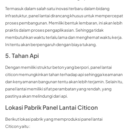
Termasuk dalam salah satu inovasi terbaru dalam bidang
infrastuktur, panel lantai dirancang khusus untuk mempercepat
proses pembangunan. Memiliki bentuk lembaran, ini akan lebih
praktis dalam proses pengaplikasian. Sehingga tidak
membutuhkan waktu terlalu lama dan menghemat waktu kerja.
Ini tentu akan berpengaruh dengan biaya tukang.
5. Tahan Api
Dengan memiliki struktur beton yang berpori, panel lantai
citicon memungkinkan tahan terhadap api sehingga keamanan
dan kenyamanan bangunan tentu akan lebih terjamin. Selain itu,
panel lantai memiliki sifat perambatan yang rendah, yang
pastinya akan melindungi dari api.
Lokasi Pabrik Panel Lantai Citicon
Berikut lokasi pabrik yang memproduksi panel lantai
Citicon yaitu :