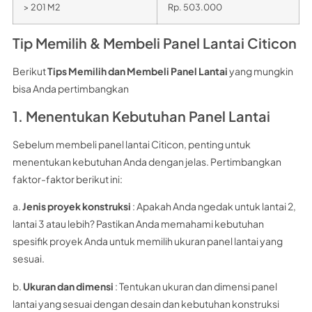
> 201 M2
Rp. 503.000
Tip Memilih & Membeli Panel Lantai Citicon
Berikut
Tips Memilih dan Membeli Panel Lantai
yang mungkin
bisa Anda pertimbangkan
1. Menentukan Kebutuhan Panel Lantai
Sebelum membeli panel lantai Citicon, penting untuk
menentukan kebutuhan Anda dengan jelas. Pertimbangkan
faktor-faktor berikut ini:
a.
Jenis proyek konstruksi
: Apakah Anda ngedak untuk lantai 2,
lantai 3 atau lebih? Pastikan Anda memahami kebutuhan
spesifik proyek Anda untuk memilih ukuran panel lantai yang
sesuai.
b.
Ukuran dan dimensi
: Tentukan ukuran dan dimensi panel
lantai yang sesuai dengan desain dan kebutuhan konstruksi