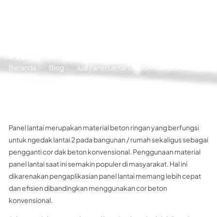
Jual Panel Lantai Citicon
Halmahera Barat
Beranda
Blog
Jual Panel Lantai Citicon Halmahera Barat
Panel lantai merupakan material beton ringan yang berfungsi
untuk ngedak lantai 2 pada bangunan / rumah sekaligus sebagai
pengganti cor dak beton konvensional. Penggunaan material
panel lantai saat ini semakin populer di masyarakat. Hal ini
dikarenakan pengaplikasian panel lantai memang lebih cepat
dan efisien dibandingkan menggunakan cor beton
konvensional.