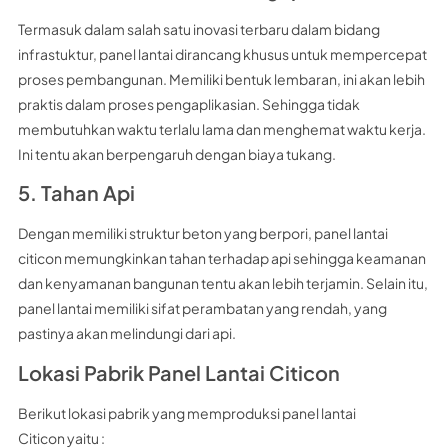
Termasuk dalam salah satu inovasi terbaru dalam bidang
infrastuktur, panel lantai dirancang khusus untuk mempercepat
proses pembangunan. Memiliki bentuk lembaran, ini akan lebih
praktis dalam proses pengaplikasian. Sehingga tidak
membutuhkan waktu terlalu lama dan menghemat waktu kerja.
Ini tentu akan berpengaruh dengan biaya tukang.
5. Tahan Api
Dengan memiliki struktur beton yang berpori, panel lantai
citicon memungkinkan tahan terhadap api sehingga keamanan
dan kenyamanan bangunan tentu akan lebih terjamin. Selain itu,
panel lantai memiliki sifat perambatan yang rendah, yang
pastinya akan melindungi dari api.
Lokasi Pabrik Panel Lantai Citicon
Berikut lokasi pabrik yang memproduksi panel lantai
Citicon yaitu :