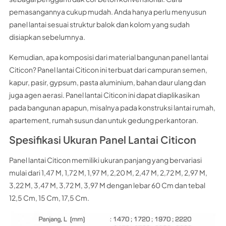
pemasangannya cukup mudah. Anda hanya perlu menyusun
panel lantai sesuai struktur balok dan kolom yang sudah
disiapkan sebelumnya.
Kemudian, apa komposisi dari material bangunan panel lantai
Citicon? Panel lantai Citicon ini terbuat dari campuran semen,
kapur, pasir, gypsum, pasta aluminium, bahan daur ulang dan
juga agen aerasi. Panel lantai Citicon ini dapat diaplikasikan
pada bangunan apapun, misalnya pada konstruksi lantai rumah,
apartement, rumah susun dan untuk gedung perkantoran.
Spesifikasi Ukuran Panel Lantai Citicon
Panel lantai Citicon memiliki ukuran panjang yang bervariasi
mulai dari 1,47 M, 1,72 M, 1,97 M, 2,20 M, 2,47 M, 2,72 M, 2,97 M,
3,22 M, 3,47 M, 3,72 M, 3,97 M dengan lebar 60 Cm dan tebal
12,5 Cm, 15 Cm, 17,5 Cm.