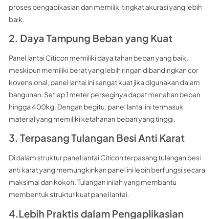
proses pengapikasian dan memiliki tingkat akurasi yang lebih
baik.
2. Daya Tampung Beban yang Kuat
Panel lantai Citicon memiliki daya tahan beban yang baik,
meskipun memiliki berat yang lebih ringan dibandingkan cor
kovensional, panel lantai ini sangat kuat jika digunakan dalam
bangunan. Setiap 1 meter perseginya dapat menahan beban
hingga 400kg. Dengan begitu, panel lantai ini termasuk
material yang memiliki ketahanan beban yang tinggi.
3. Terpasang Tulangan Besi Anti Karat
Di dalam struktur panel lantai Citicon terpasang tulangan besi
anti karat yang memungkinkan panel ini lebih berfungsi secara
maksimal dan kokoh. Tulangan inilah yang membantu
membentuk struktur kuat panel lantai.
4.Lebih Praktis dalam Pengaplikasian