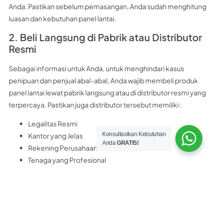
Anda. Pastikan sebelum pemasangan, Anda sudah menghitung
luasan dan kebutuhan panel lantai.
2. Beli Langsung di Pabrik atau Distributor
Resmi
Sebagai informasi untuk Anda, untuk menghindari kasus
penipuan dan penjual abal-abal, Anda wajib membeli produk
panel lantai lewat pabrik langsung atau di distributor resmi yang
terpercaya. Pastikan juga distributor tersebut memiliki :
Legalitas Resmi
Konsultasikan Kebutuhan
Kantor yang Jelas
Anda
GRATIS!
Rekening Perusahaan Resmi
Tenaga yang Profesional
Sebagai rekomendasi untuk Anda, distributor panel lantai
terpercaya yang bisa Anda kunjungi adalah
PT Nobel Bangun
Perkasa
PT. Nobel Bangun Perkasa merupakan distributor resmi panel