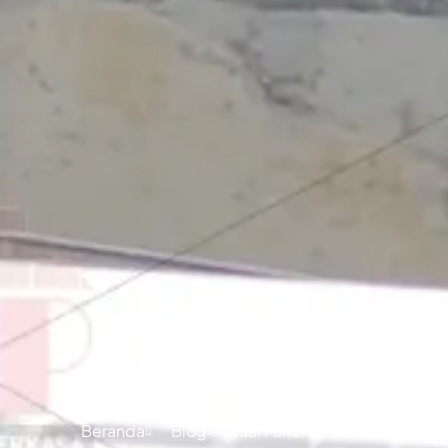
Jual Panel L
Beranda
Blog
Jual Panel Lantai Citicon Go