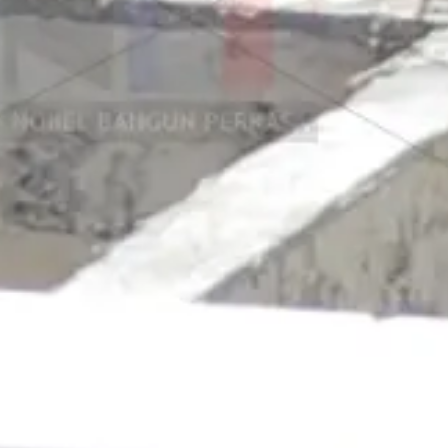
antai Citicon G
wa