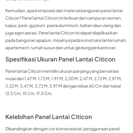
Kemudian, apa komposisi dari material bangunan panel lantai
Citicon? Panel lantai Citicon ini terbuat dari campuran semen,
kapur, pasir, gypsum, pasta aluminium, bahan daur ulang dan
juga agen aerasi. Panel lantai Citicon ini dapat diaplikasikan
pada bangunan apapun, misalnya pada konstruksi lantai rumah,
apartement, rumah susun dan untuk gedung perkantoran.
Spesifikasi Ukuran Panel Lantai Citicon
Panel lantai Citicon memiliki ukuran panjang yang bervariasi
mulai dari 1,47 M, 1,72 M, 1,97 M, 2,20 M, 2,47 M, 2,72 M, 2,97 M,
3,22 M, 3,47 M, 3,72 M, 3,97 M dengan lebar 60 Cm dan tebal
12,5 Cm, 15 Cm, 17,5 Cm.
Kelebihan Panel Lantai Citicon
Dibandingkan dengan cor konvensional, penggunaan panel