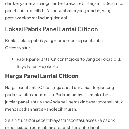
dan kenyamanan bangunan tentu akan lebih terjamin. Selain itu,
panel lantai memiliki sifat perambatan yang rendah, yang
pastinya akan melindungi dari api.
Lokasi Pabrik Panel Lantai Citicon
Berikut lokasi pabrik yang memproduksi panel lantai
Citicon yaitu :
Pabrik panel lantai Citicon Mojokerto yang berlokasi di Jl.
Raya Pacet Mojokerto
Harga Panel Lantai Citicon
Harga panel lantai Citicon juga dapat bervariasi tergantung
pada kuantitas pembelian. Pada umumnya, semakin besar
jumlah panel lantai yang Anda beli, semakin besar potensi untuk
mendapatkan harga yang lebih murah.
Selain itu, faktor seperti biaya transportasi, akses ke pabrik
produksi, dan permintaan di daerah tertentu dapat