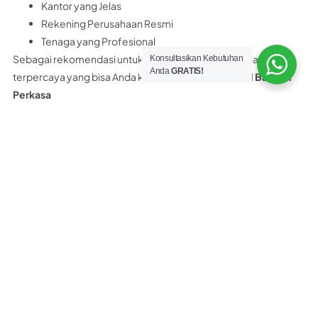
Kantor yang Jelas
Rekening Perusahaan Resmi
Tenaga yang Profesional
Sebagai rekomendasi untuk Anda, distributor panel lantai
Konsultasikan Kebutuhan
Anda
GRATIS!
terpercaya yang bisa Anda kunjungi adalah
PT Nobel Bangun
Perkasa
PT. Nobel Bangun Perkasa merupakan distributor resmi panel
lantai yang memiliki surat ijin, legalitas resmi perusahaan,
rekening bank atas nama perusahaan dan bukan perorangan.
PT. Nobel Bangun Perkasa Hanya Menjual PANEL LANTAI 100%
ASLI bukan yang KW.
Selain itu PT Nobel Bangun Perkasa juga menyediakan
konsultasi teknis Gratis kepada customer. Dan yang pasti kami
bukan distributor abal-abal maupun asal asalan.
Tertarik beli panel lantai Citicon di PT
Nobel Bangun Perkasa?