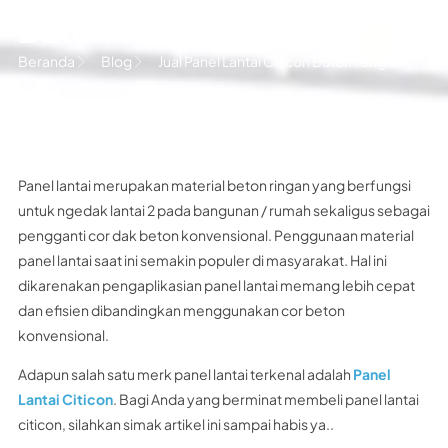
Buton Tengah
Beranda
Blog
Jual Panel Lantai Citicon Buton Tengah
Panel lantai merupakan material beton ringan yang berfungsi
untuk ngedak lantai 2 pada bangunan / rumah sekaligus sebagai
pengganti cor dak beton konvensional. Penggunaan material
panel lantai saat ini semakin populer di masyarakat. Hal ini
dikarenakan pengaplikasian panel lantai memang lebih cepat
dan efisien dibandingkan menggunakan cor beton
konvensional.
Adapun salah satu merk panel lantai terkenal adalah
Panel
Lantai Citicon
. Bagi Anda yang berminat membeli panel lantai
citicon, silahkan simak artikel ini sampai habis ya..