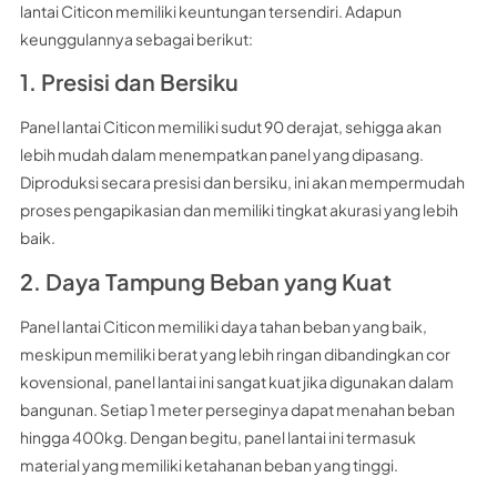
lantai Citicon memiliki keuntungan tersendiri. Adapun
keunggulannya sebagai berikut:
1. Presisi dan Bersiku
Panel lantai Citicon memiliki sudut 90 derajat, sehigga akan
lebih mudah dalam menempatkan panel yang dipasang.
Diproduksi secara presisi dan bersiku, ini akan mempermudah
proses pengapikasian dan memiliki tingkat akurasi yang lebih
baik.
2. Daya Tampung Beban yang Kuat
Panel lantai Citicon memiliki daya tahan beban yang baik,
meskipun memiliki berat yang lebih ringan dibandingkan cor
kovensional, panel lantai ini sangat kuat jika digunakan dalam
bangunan. Setiap 1 meter perseginya dapat menahan beban
hingga 400kg. Dengan begitu, panel lantai ini termasuk
material yang memiliki ketahanan beban yang tinggi.