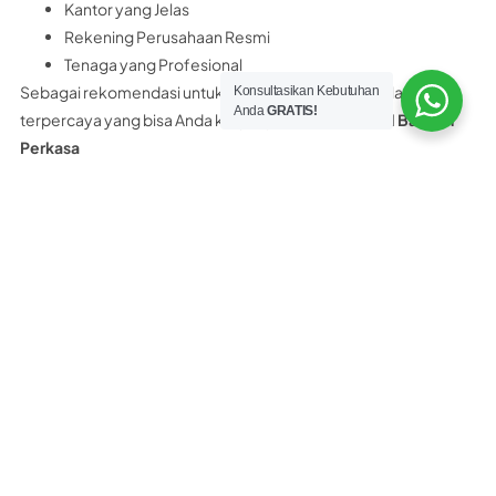
Kantor yang Jelas
Rekening Perusahaan Resmi
Tenaga yang Profesional
Sebagai rekomendasi untuk Anda, distributor panel lantai
Konsultasikan Kebutuhan
Anda
GRATIS!
terpercaya yang bisa Anda kunjungi adalah
PT Nobel Bangun
Perkasa
PT. Nobel Bangun Perkasa merupakan distributor resmi panel
lantai yang memiliki surat ijin, legalitas resmi perusahaan,
rekening bank atas nama perusahaan dan bukan perorangan.
PT. Nobel Bangun Perkasa Hanya Menjual PANEL LANTAI 100%
ASLI bukan yang KW.
Selain itu PT Nobel Bangun Perkasa juga menyediakan
konsultasi teknis Gratis kepada customer. Dan yang pasti kami
bukan distributor abal-abal maupun asal asalan.
Tertarik beli panel lantai Citicon di PT
Nobel Bangun Perkasa?