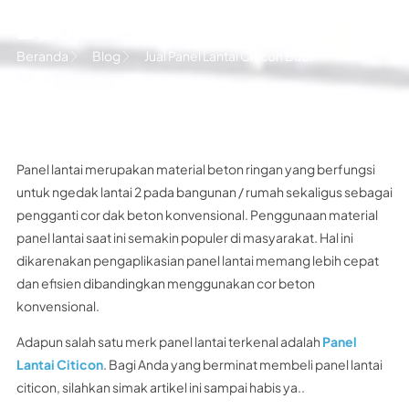
Buol
Beranda
Blog
Jual Panel Lantai Citicon Buol
Panel lantai merupakan material beton ringan yang berfungsi
untuk ngedak lantai 2 pada bangunan / rumah sekaligus sebagai
pengganti cor dak beton konvensional. Penggunaan material
panel lantai saat ini semakin populer di masyarakat. Hal ini
dikarenakan pengaplikasian panel lantai memang lebih cepat
dan efisien dibandingkan menggunakan cor beton
konvensional.
Adapun salah satu merk panel lantai terkenal adalah
Panel
Lantai Citicon
. Bagi Anda yang berminat membeli panel lantai
citicon, silahkan simak artikel ini sampai habis ya..