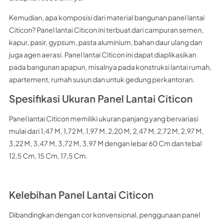
Kemudian, apa komposisi dari material bangunan panel lantai
Citicon? Panel lantai Citicon ini terbuat dari campuran semen,
kapur, pasir, gypsum, pasta aluminium, bahan daur ulang dan
juga agen aerasi. Panel lantai Citicon ini dapat diaplikasikan
pada bangunan apapun, misalnya pada konstruksi lantai rumah,
apartement, rumah susun dan untuk gedung perkantoran.
Spesifikasi Ukuran Panel Lantai Citicon
Panel lantai Citicon memiliki ukuran panjang yang bervariasi
mulai dari 1,47 M, 1,72 M, 1,97 M, 2,20 M, 2,47 M, 2,72 M, 2,97 M,
3,22 M, 3,47 M, 3,72 M, 3,97 M dengan lebar 60 Cm dan tebal
12,5 Cm, 15 Cm, 17,5 Cm.
Kelebihan Panel Lantai Citicon
Dibandingkan dengan cor konvensional, penggunaan panel