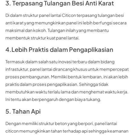
3. Terpasang Tulangan Besi Anti Karat
Di dalam struktur panel lantai Citicon terpasang tulangan besi
anti karat yang memungkinkan panel ini lebih berfungsi secara
maksimal dan kokoh. Tulangan inilah yang membantu
membentuk struktur kuat panel lantai.
4.Lebih Praktis dalam Pengaplikasian
Termasuk dalam salah satu inovasi terbaru dalam bidang
infrastuktur, panel lantai dirancang khusus untuk mempercepat
proses pembangunan. Memiliki bentuk lembaran, ini akan lebih
praktis dalam proses pengaplikasian. Sehingga tidak
membutuhkan waktu terlalu lama dan menghemat waktu kerja.
Ini tentu akan berpengaruh dengan biaya tukang.
5. Tahan Api
Dengan memiliki struktur beton yang berpori, panel lantai
citicon memungkinkan tahan terhadap api sehingga keamanan