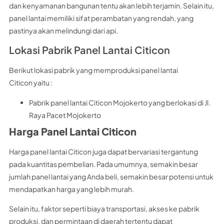
dan kenyamanan bangunan tentu akan lebih terjamin. Selain itu,
panel lantai memiliki sifat perambatan yang rendah, yang
pastinya akan melindungi dari api.
Lokasi Pabrik Panel Lantai Citicon
Berikut lokasi pabrik yang memproduksi panel lantai
Citicon yaitu :
Pabrik panel lantai Citicon Mojokerto yang berlokasi di Jl.
Raya Pacet Mojokerto
Harga Panel Lantai Citicon
Harga panel lantai Citicon juga dapat bervariasi tergantung
pada kuantitas pembelian. Pada umumnya, semakin besar
jumlah panel lantai yang Anda beli, semakin besar potensi untuk
mendapatkan harga yang lebih murah.
Selain itu, faktor seperti biaya transportasi, akses ke pabrik
produksi, dan permintaan di daerah tertentu dapat