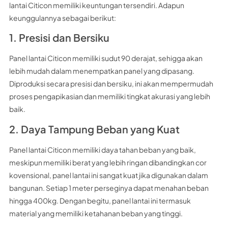
lantai Citicon memiliki keuntungan tersendiri. Adapun
keunggulannya sebagai berikut:
1. Presisi dan Bersiku
Panel lantai Citicon memiliki sudut 90 derajat, sehigga akan
lebih mudah dalam menempatkan panel yang dipasang.
Diproduksi secara presisi dan bersiku, ini akan mempermudah
proses pengapikasian dan memiliki tingkat akurasi yang lebih
baik.
2. Daya Tampung Beban yang Kuat
Panel lantai Citicon memiliki daya tahan beban yang baik,
meskipun memiliki berat yang lebih ringan dibandingkan cor
kovensional, panel lantai ini sangat kuat jika digunakan dalam
bangunan. Setiap 1 meter perseginya dapat menahan beban
hingga 400kg. Dengan begitu, panel lantai ini termasuk
material yang memiliki ketahanan beban yang tinggi.