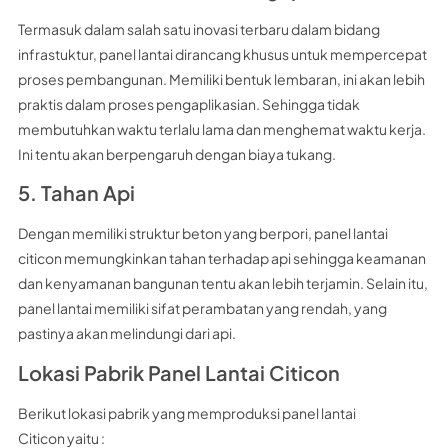
Termasuk dalam salah satu inovasi terbaru dalam bidang
infrastuktur, panel lantai dirancang khusus untuk mempercepat
proses pembangunan. Memiliki bentuk lembaran, ini akan lebih
praktis dalam proses pengaplikasian. Sehingga tidak
membutuhkan waktu terlalu lama dan menghemat waktu kerja.
Ini tentu akan berpengaruh dengan biaya tukang.
5. Tahan Api
Dengan memiliki struktur beton yang berpori, panel lantai
citicon memungkinkan tahan terhadap api sehingga keamanan
dan kenyamanan bangunan tentu akan lebih terjamin. Selain itu,
panel lantai memiliki sifat perambatan yang rendah, yang
pastinya akan melindungi dari api.
Lokasi Pabrik Panel Lantai Citicon
Berikut lokasi pabrik yang memproduksi panel lantai
Citicon yaitu :