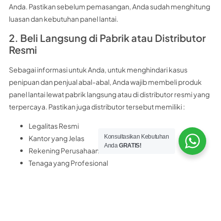
Anda. Pastikan sebelum pemasangan, Anda sudah menghitung
luasan dan kebutuhan panel lantai.
2. Beli Langsung di Pabrik atau Distributor
Resmi
Sebagai informasi untuk Anda, untuk menghindari kasus
penipuan dan penjual abal-abal, Anda wajib membeli produk
panel lantai lewat pabrik langsung atau di distributor resmi yang
terpercaya. Pastikan juga distributor tersebut memiliki :
Legalitas Resmi
Konsultasikan Kebutuhan
Kantor yang Jelas
Anda
GRATIS!
Rekening Perusahaan Resmi
Tenaga yang Profesional
Sebagai rekomendasi untuk Anda, distributor panel lantai
terpercaya yang bisa Anda kunjungi adalah
PT Nobel Bangun
Perkasa
PT. Nobel Bangun Perkasa merupakan distributor resmi panel