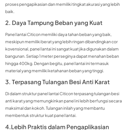
proses pengapikasian dan memiliki tingkat akurasi yang lebih
baik.
2. Daya Tampung Beban yang Kuat
Panel lantai Citicon memiliki daya tahan beban yang baik,
meskipun memiliki berat yang lebih ringan dibandingkan cor
kovensional, panel lantai ini sangat kuat jika digunakan dalam
bangunan. Setiap 1 meter perseginya dapat menahan beban
hingga 400kg. Dengan begitu, panel lantai ini termasuk
material yang memiliki ketahanan beban yang tinggi.
3. Terpasang Tulangan Besi Anti Karat
Di dalam struktur panel lantai Citicon terpasang tulangan besi
anti karat yang memungkinkan panel ini lebih berfungsi secara
maksimal dan kokoh. Tulangan inilah yang membantu
membentuk struktur kuat panel lantai.
4.Lebih Praktis dalam Pengaplikasian