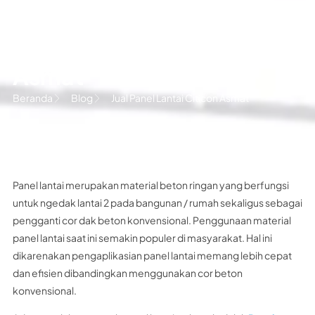
Jual Panel Lantai Citicon
Asmat
Beranda
Blog
Jual Panel Lantai Citicon Asmat
Panel lantai merupakan material beton ringan yang berfungsi
untuk ngedak lantai 2 pada bangunan / rumah sekaligus sebagai
pengganti cor dak beton konvensional. Penggunaan material
panel lantai saat ini semakin populer di masyarakat. Hal ini
dikarenakan pengaplikasian panel lantai memang lebih cepat
dan efisien dibandingkan menggunakan cor beton
konvensional.