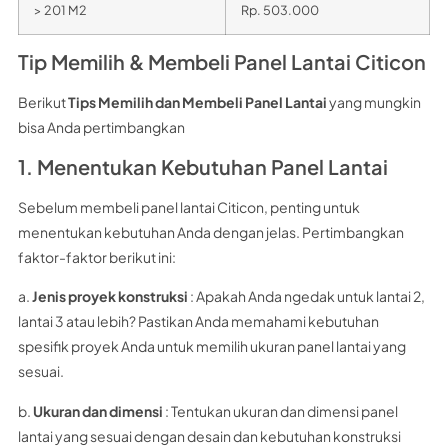
> 201 M2
Rp. 503.000
Tip Memilih & Membeli Panel Lantai Citicon
Berikut
Tips Memilih dan Membeli Panel Lantai
yang mungkin
bisa Anda pertimbangkan
1. Menentukan Kebutuhan Panel Lantai
Sebelum membeli panel lantai Citicon, penting untuk
menentukan kebutuhan Anda dengan jelas. Pertimbangkan
faktor-faktor berikut ini:
a.
Jenis proyek konstruksi
: Apakah Anda ngedak untuk lantai 2,
lantai 3 atau lebih? Pastikan Anda memahami kebutuhan
spesifik proyek Anda untuk memilih ukuran panel lantai yang
sesuai.
b.
Ukuran dan dimensi
: Tentukan ukuran dan dimensi panel
lantai yang sesuai dengan desain dan kebutuhan konstruksi