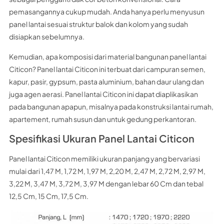
pemasangannya cukup mudah. Anda hanya perlu menyusun
panel lantai sesuai struktur balok dan kolom yang sudah
disiapkan sebelumnya.
Kemudian, apa komposisi dari material bangunan panel lantai
Citicon? Panel lantai Citicon ini terbuat dari campuran semen,
kapur, pasir, gypsum, pasta aluminium, bahan daur ulang dan
juga agen aerasi. Panel lantai Citicon ini dapat diaplikasikan
pada bangunan apapun, misalnya pada konstruksi lantai rumah,
apartement, rumah susun dan untuk gedung perkantoran.
Spesifikasi Ukuran Panel Lantai Citicon
Panel lantai Citicon memiliki ukuran panjang yang bervariasi
mulai dari 1,47 M, 1,72 M, 1,97 M, 2,20 M, 2,47 M, 2,72 M, 2,97 M,
3,22 M, 3,47 M, 3,72 M, 3,97 M dengan lebar 60 Cm dan tebal
12,5 Cm, 15 Cm, 17,5 Cm.