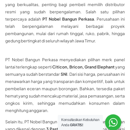
yang berkualitas, penting bagi pembeli memilih distributor
resmi yang sudah berpengalaman. Salah satu pilihan
terpercaya adalah
PT Nobel Bangun Perkasa
. Perusahaan ini
telah berpengalaman melayani berbagai proyek
pembangunan, mulai dari rumah tinggal, ruko, pabrik, hingga
gedung bertingkat di seluruh wilayah Jawa Timur.
PT Nobel Bangun Perkasa menyediakan pilihan merk panel
lantai terlengkap seperti
Citicon, Bricon, Grand Elephant
yang
semuanya sudah berstandar
SNI
. Dari sisi harga, perusahaan ini
menawarkan harga yang transparan dan kompetitif, baik untuk
pembelian eceran maupun borongan. Bahkan, tersedia paket
hemat yang sudah mencakup material, jasa pemasangan, serta
ongkos kirim, sehingga memudahkan konsumen dalam
menghitung anggaran.
Konsultasikan Kebutuhan
Selain itu, PT Nobel Bangun Perkasa memiliki layanan unggulan
Anda
GRATIS!
yang dikenal dengan
3 Pasti
, yaitu
Pasti Aman
karena transaksi