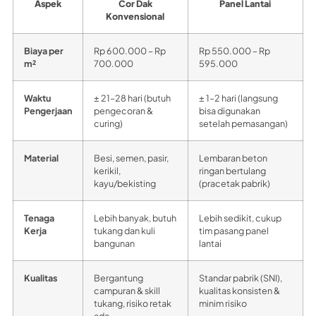
Aspek
Cor Dak
Panel Lantai
Konvensional
Biaya per
Rp 600.000 – Rp
Rp 550.000 – Rp
m²
700.000
595.000
Waktu
± 21–28 hari (butuh
± 1–2 hari (langsung
Pengerjaan
pengecoran &
bisa digunakan
curing)
setelah pemasangan)
Material
Besi, semen, pasir,
Lembaran beton
kerikil,
ringan bertulang
kayu/bekisting
(pracetak pabrik)
Tenaga
Lebih banyak, butuh
Lebih sedikit, cukup
Kerja
tukang dan kuli
tim pasang panel
bangunan
lantai
Kualitas
Bergantung
Standar pabrik (SNI),
campuran & skill
kualitas konsisten &
tukang, risiko retak
minim risiko
ada