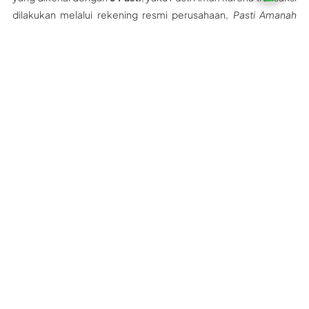
dilakukan melalui rekening resmi perusahaan,
Pasti Amanah
karena barang dikirim sesuai pesanan dan tepat waktu, serta
Pasti Terpercaya
yang dibuktikan dengan banyaknya testimoni
pelanggan dari berbagai daerah.
Tertarik Bekerjasama Dengan PT Nobel
Bangun Perkasa?
Ingin bangun rumah lebih cepat, hemat, dan kuat? Pilihlah
panel
lantai dari PT Nobel Bangun Perkasa
. Dengan harga transparan,
kualitas SNI, serta layanan lengkap mulai dari material,
pengiriman, hingga pemasangan, semua jadi lebih mudah.
Hubungi tim kami hari ini juga dan dapatkan penawaran harga
terbaik untuk kebutuhan proyek Anda!