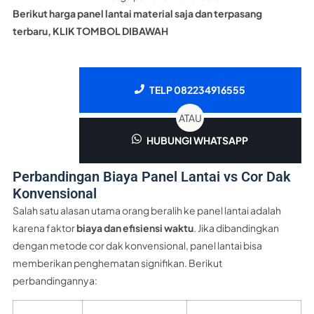
Berikut harga panel lantai material saja dan terpasang
terbaru, KLIK TOMBOL DIBAWAH
TELP 082234916555
ATAU
HUBUNGI WHATSAPP
Perbandingan Biaya Panel Lantai vs Cor Dak
Konvensional
Salah satu alasan utama orang beralih ke panel lantai adalah
karena faktor
biaya dan efisiensi waktu
. Jika dibandingkan
dengan metode cor dak konvensional, panel lantai bisa
memberikan penghematan signifikan. Berikut
perbandingannya: