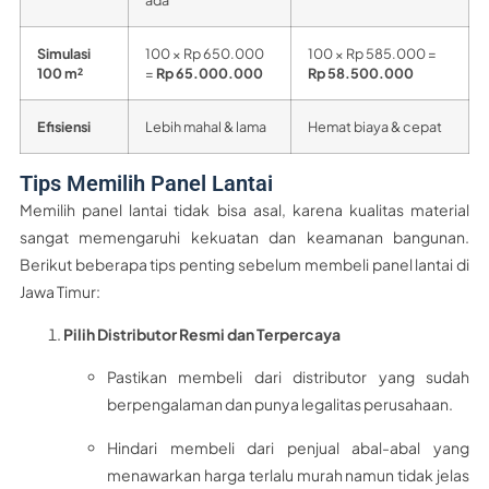
Simulasi
100 × Rp 650.000
100 × Rp 585.000 =
100 m²
=
Rp 65.000.000
Rp 58.500.000
Efisiensi
Lebih mahal & lama
Hemat biaya & cepat
Tips Memilih Panel Lantai
Memilih panel lantai tidak bisa asal, karena kualitas material
sangat memengaruhi kekuatan dan keamanan bangunan.
Berikut beberapa tips penting sebelum membeli panel lantai di
Jawa Timur:
Pilih Distributor Resmi dan Terpercaya
Pastikan membeli dari distributor yang sudah
berpengalaman dan punya legalitas perusahaan.
Hindari membeli dari penjual abal-abal yang
menawarkan harga terlalu murah namun tidak jelas