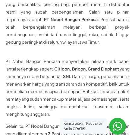
yang berkualitas, penting bagi pembeli memilih distributor
resmi yang sudah berpengalaman. Salah satu pilihan
terpercaya adalah
PT Nobel Bangun Perkasa
. Perusahaan ini
telah berpengalaman melayani berbagai proyek
pembangunan, mulai dari rumah tinggal, ruko, pabrik, hingga
gedung bertingkat di seluruh wilayah Jawa Timur.
PT Nobel Bangun Perkasa menyediakan pilihan merk panel
lantai terlengkap seperti
Citicon, Bricon, Grand Elephant
yang
semuanya sudah berstandar
SNI
. Dari sisi harga, perusahaan ini
menawarkan harga yang transparan dan kompetitif, baik untuk
pembelian eceran maupun borongan. Bahkan, tersedia paket
hemat yang sudah mencakup material, jasa pemasangan, serta
ongkos kirim, sehingga memudahkan konsumen dalam
menghitung anggaran.
Konsultasikan Kebutuhan
Selain itu, PT Nobel Bangun Perkasa memiliki layanan unggulan
Anda
GRATIS!
yang dikenal dengan
3 Pasti
, yaitu
Pasti Aman
karena transaksi