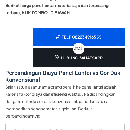
Berikut harga panel lantai material saja dan terpasang
terbaru, KLIK TOMBOL DIBAWAH
TELP 082234916555
ATAU
HUBUNGI WHATSAPP
Perbandingan Biaya Panel Lantai vs Cor Dak
Konvensional
Salah satu alasan utama orang beralih ke panel lantai adalah
karena faktor
biaya dan efisiensi waktu
. Jika dibandingkan
dengan metode cor dak konvensional, panel lantai bisa
memberikan penghematan signifikan. Berikut
perbandingannya: