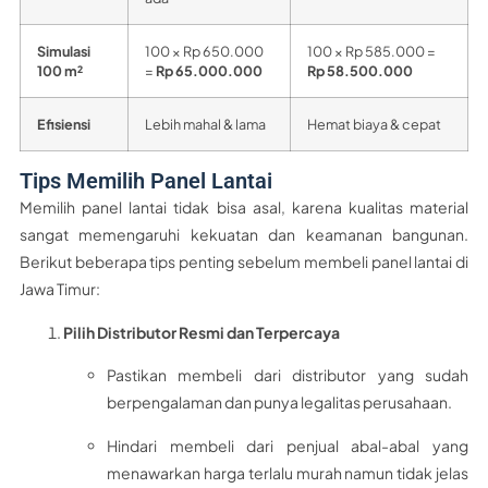
Simulasi
100 × Rp 650.000
100 × Rp 585.000 =
100 m²
=
Rp 65.000.000
Rp 58.500.000
Efisiensi
Lebih mahal & lama
Hemat biaya & cepat
Tips Memilih Panel Lantai
Memilih panel lantai tidak bisa asal, karena kualitas material
sangat memengaruhi kekuatan dan keamanan bangunan.
Berikut beberapa tips penting sebelum membeli panel lantai di
Jawa Timur:
Pilih Distributor Resmi dan Terpercaya
Pastikan membeli dari distributor yang sudah
berpengalaman dan punya legalitas perusahaan.
Hindari membeli dari penjual abal-abal yang
menawarkan harga terlalu murah namun tidak jelas