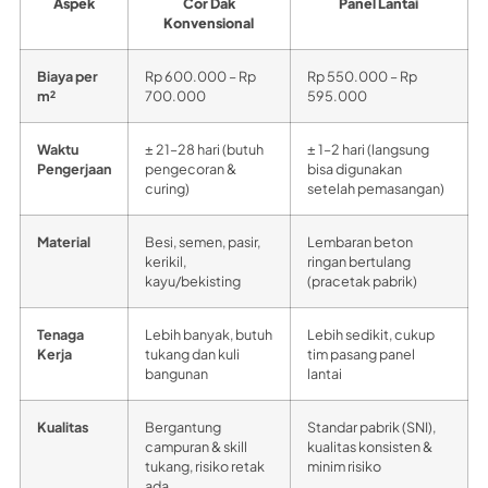
Aspek
Cor Dak
Panel Lantai
Konvensional
Biaya per
Rp 600.000 – Rp
Rp 550.000 – Rp
m²
700.000
595.000
Waktu
± 21–28 hari (butuh
± 1–2 hari (langsung
Pengerjaan
pengecoran &
bisa digunakan
curing)
setelah pemasangan)
Material
Besi, semen, pasir,
Lembaran beton
kerikil,
ringan bertulang
kayu/bekisting
(pracetak pabrik)
Tenaga
Lebih banyak, butuh
Lebih sedikit, cukup
Kerja
tukang dan kuli
tim pasang panel
bangunan
lantai
Kualitas
Bergantung
Standar pabrik (SNI),
campuran & skill
kualitas konsisten &
tukang, risiko retak
minim risiko
ada