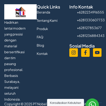
Quick Links
Info Kontak
Beranda
+6282234916555
+6281330607733
Tentang Kami
Hadirkan
+628127853677
lantai modern
Produk
yang presisi
+6281236884343
FAQ
dengan
Blog
Sosial Media
material
bersertifikasi
Kontak
dan tim
pasang
profesional.
Berbasis
Surabaya,
melayani
seluruh
Indonesia.
Konsultasikan Kebutuhan
Copyright © 2025 PT Nobel Bangun Perkasa. All Right