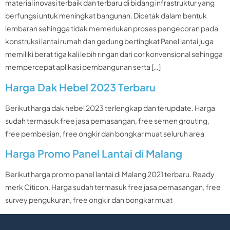
material inovasi terbaik dan terbaru di bidang infrastruktur yang
berfungsi untuk meningkat bangunan. Dicetak dalam bentuk
lembaran sehingga tidak memerlukan proses pengecoran pada
konstruksi lantai rumah dan gedung bertingkat Panel lantai juga
memiliki berat tiga kali lebih ringan dari cor konvensional sehingga
mempercepat aplikasi pembangunan serta […]
Harga Dak Hebel 2023 Terbaru
Berikut harga dak hebel 2023 terlengkap dan terupdate. Harga
sudah termasuk free jasa pemasangan, free semen grouting,
free pembesian, free ongkir dan bongkar muat seluruh area
Harga Promo Panel Lantai di Malang
Berikut harga promo panel lantai di Malang 2021 terbaru. Ready
merk Citicon. Harga sudah termasuk free jasa pemasangan, free
survey pengukuran, free ongkir dan bongkar muat