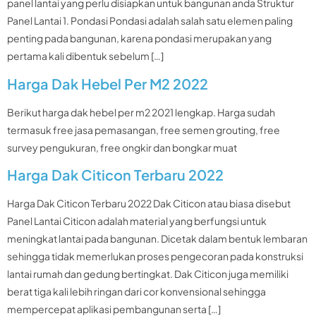
panel lantai yang perlu disiapkan untuk bangunan anda Struktur
Panel Lantai 1. Pondasi Pondasi adalah salah satu elemen paling
penting pada bangunan, karena pondasi merupakan yang
pertama kali dibentuk sebelum […]
Harga Dak Hebel Per M2 2022
Berikut harga dak hebel per m2 2021 lengkap. Harga sudah
termasuk free jasa pemasangan, free semen grouting, free
survey pengukuran, free ongkir dan bongkar muat
Harga Dak Citicon Terbaru 2022
Harga Dak Citicon Terbaru 2022 Dak Citicon atau biasa disebut
Panel Lantai Citicon adalah material yang berfungsi untuk
meningkat lantai pada bangunan. Dicetak dalam bentuk lembaran
sehingga tidak memerlukan proses pengecoran pada konstruksi
lantai rumah dan gedung bertingkat. Dak Citicon juga memiliki
berat tiga kali lebih ringan dari cor konvensional sehingga
mempercepat aplikasi pembangunan serta […]