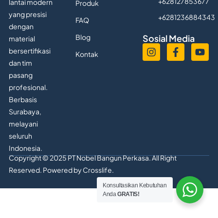
+628127853677
lantai modern
Produk
yang presisi
+6281236884343
FAQ
dengan
Blog
Sosial Media
material
bersertifikasi
Kontak
dan tim
pasang
profesional.
Berbasis
Surabaya,
melayani
seluruh
Indonesia.
Copyright © 2025 PT Nobel Bangun Perkasa. All Right
Reserved. Powered by
Crosslife.
Konsultasikan Kebutuhan
Anda
GRATIS!