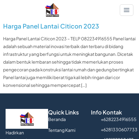
Harga Panel Lantai Citicon 2023
Harga Panel Lantai Citicon 2023 – TELP 082234916555 Panel lantai
adalah sebuah material inovasi terbaik dan terbaru di bidang
infrastruktur yang berfungsi untuk meningkat bangunan. Dicetak
dalam bentuk lembaran sehingga tidak memerlukan proses
pengecoran pada konstruksi lantai rumah dan gedung bertingkat
Panel lantai juga memiliki berat tiga kali lebih ringan dari cor
konvensional sehingga mempercepat […]
Quick Links
Info Kontak
Beranda
+6282234916555
+6281330607733
Tentang Kami
Hadirkan