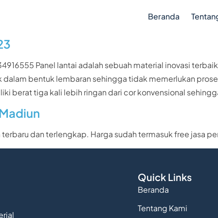
Beranda
Tentan
23
916555 Panel lantai adalah sebuah material inovasi terbaik 
k dalam bentuk lembaran sehingga tidak memerlukan proses
iki berat tiga kali lebih ringan dari cor konvensional sehi
 Madiun
n terbaru dan terlengkap. Harga sudah termasuk free jasa p
Quick Links
Beranda
Tentang Kami
rial