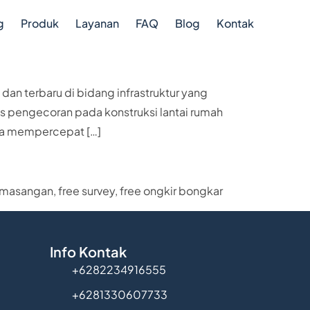
g
Produk
Layanan
FAQ
Blog
Kontak
dan terbaru di bidang infrastruktur yang
 pengecoran pada konstruksi lantai rumah
ngga mempercepat […]
emasangan, free survey, free ongkir bongkar
Info Kontak
+6282234916555
+6281330607733