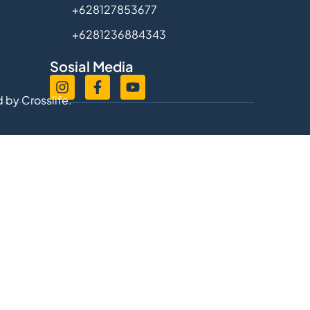
+628127853677
+6281236884343
Sosial Media
d by
Crosslife.