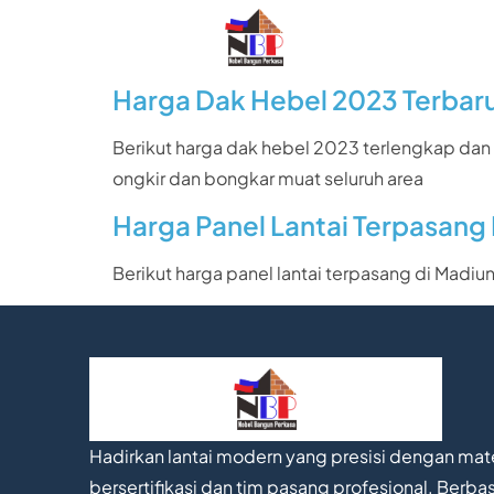
Harga Dak Hebel 2023 Terbar
Berikut harga dak hebel 2023 terlengkap dan
ongkir dan bongkar muat seluruh area
Harga Panel Lantai Terpasang
Berikut harga panel lantai terpasang di Madiu
Hadirkan lantai modern yang presisi dengan mate
bersertifikasi dan tim pasang profesional. Berbas