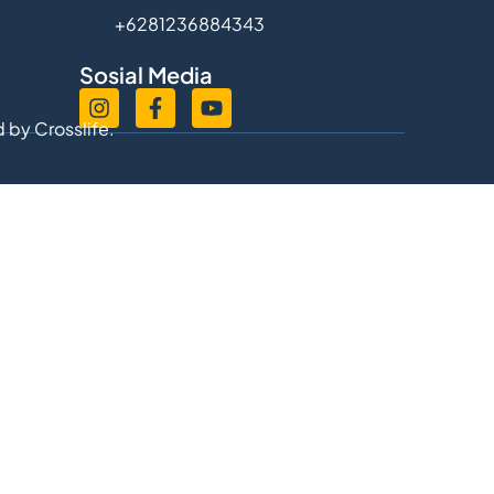
+6281236884343
Sosial Media
d by
Crosslife.