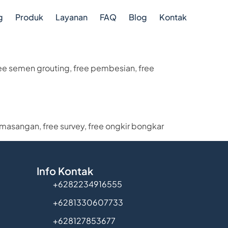
g
Produk
Layanan
FAQ
Blog
Kontak
ee semen grouting, free pembesian, free
emasangan, free survey, free ongkir bongkar
Info Kontak
+6282234916555
+6281330607733
+628127853677