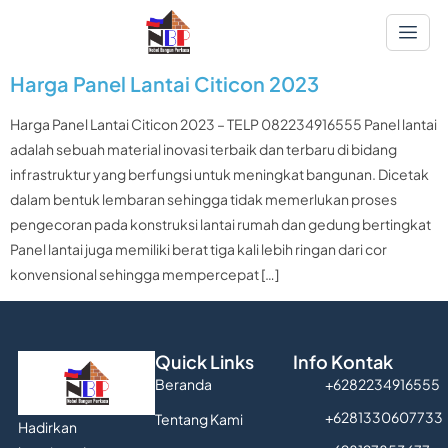
Harga Panel Lantai Citicon 2023
Harga Panel Lantai Citicon 2023 – TELP 082234916555 Panel lantai
adalah sebuah material inovasi terbaik dan terbaru di bidang
infrastruktur yang berfungsi untuk meningkat bangunan. Dicetak
dalam bentuk lembaran sehingga tidak memerlukan proses
pengecoran pada konstruksi lantai rumah dan gedung bertingkat
Panel lantai juga memiliki berat tiga kali lebih ringan dari cor
konvensional sehingga mempercepat […]
Quick Links
Info Kontak
Beranda
+6282234916555
+6281330607733
Tentang Kami
Hadirkan