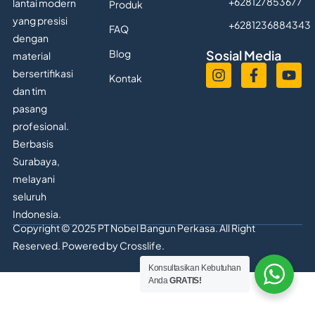
+628127853677
lantai modern
Produk
yang presisi
+6281236884343
FAQ
dengan
Blog
Sosial Media
material
bersertifikasi
Kontak
dan tim
pasang
profesional.
Berbasis
Surabaya,
melayani
seluruh
Indonesia.
Copyright © 2025 PT Nobel Bangun Perkasa. All Right
Reserved. Powered by
Crosslife.
Konsultasikan Kebutuhan
Anda
GRATIS!