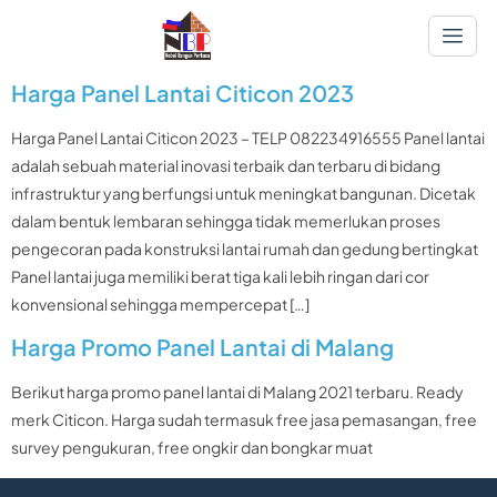
Harga Panel Lantai Citicon 2023
Harga Panel Lantai Citicon 2023 – TELP 082234916555 Panel lantai
adalah sebuah material inovasi terbaik dan terbaru di bidang
infrastruktur yang berfungsi untuk meningkat bangunan. Dicetak
dalam bentuk lembaran sehingga tidak memerlukan proses
pengecoran pada konstruksi lantai rumah dan gedung bertingkat
Panel lantai juga memiliki berat tiga kali lebih ringan dari cor
konvensional sehingga mempercepat […]
Harga Promo Panel Lantai di Malang
Berikut harga promo panel lantai di Malang 2021 terbaru. Ready
merk Citicon. Harga sudah termasuk free jasa pemasangan, free
survey pengukuran, free ongkir dan bongkar muat