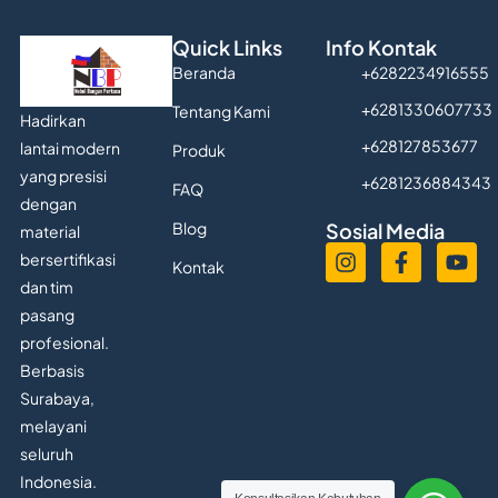
Quick Links
Info Kontak
Beranda
+6282234916555
+6281330607733
Tentang Kami
Hadirkan
+628127853677
lantai modern
Produk
yang presisi
+6281236884343
FAQ
dengan
Blog
Sosial Media
material
bersertifikasi
Kontak
dan tim
pasang
profesional.
Berbasis
Surabaya,
melayani
seluruh
Indonesia.