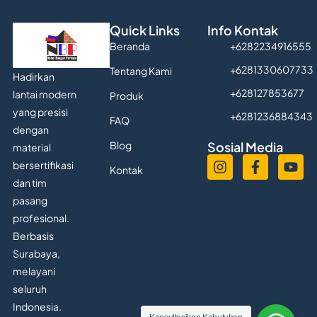
Quick Links
Info Kontak
Beranda
+6282234916555
+6281330607733
Tentang Kami
Hadirkan
+628127853677
lantai modern
Produk
yang presisi
+6281236884343
FAQ
dengan
Blog
Sosial Media
material
bersertifikasi
Kontak
dan tim
pasang
profesional.
Berbasis
Surabaya,
melayani
seluruh
Indonesia.