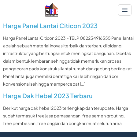
Harga Panel Lantai Citicon 2023
Harga Panel Lantai Citicon 2023 – TELP 082234916555 Panel lantai
adalah sebuah material inovasi terbaik dan terbaru di bidang
infrastruktur yang berfungsi untuk meningkat bangunan. Dicetak
dalam bentuk lembaran sehingga tidak memerlukan proses
pengecoran pada konstruksi lantai rumah dan gedung bertingkat
Panel lantai juga memiliki berat tiga kali lebih ringan dari cor
konvensional sehingga mempercepat […]
Harga Dak Hebel 2023 Terbaru
Berikut harga dak hebel 2023 terlengkap dan terupdate. Harga
sudah termasuk free jasa pemasangan, free semen grouting,
free pembesian, free ongkir dan bongkar muat seluruh area