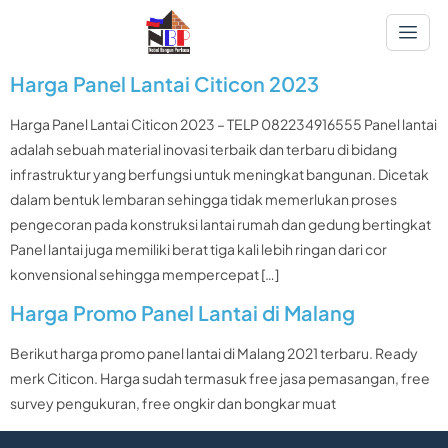
Harga Panel Lantai Citicon 2023
Harga Panel Lantai Citicon 2023 – TELP 082234916555 Panel lantai
adalah sebuah material inovasi terbaik dan terbaru di bidang
infrastruktur yang berfungsi untuk meningkat bangunan. Dicetak
dalam bentuk lembaran sehingga tidak memerlukan proses
pengecoran pada konstruksi lantai rumah dan gedung bertingkat
Panel lantai juga memiliki berat tiga kali lebih ringan dari cor
konvensional sehingga mempercepat […]
Harga Promo Panel Lantai di Malang
Berikut harga promo panel lantai di Malang 2021 terbaru. Ready
merk Citicon. Harga sudah termasuk free jasa pemasangan, free
survey pengukuran, free ongkir dan bongkar muat