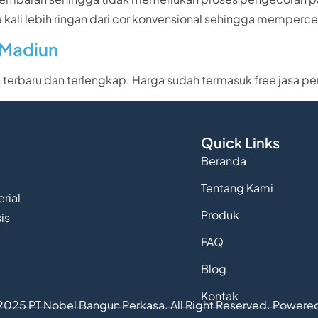
iga kali lebih ringan dari cor konvensional sehingga memper
 Madiun
n terbaru dan terlengkap. Harga sudah termasuk free jasa p
Quick Links
Beranda
Tentang Kami
rial
Produk
is
FAQ
Blog
Kontak
2025 PT Nobel Bangun Perkasa. All Right Reserved. Powere