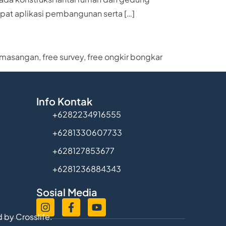
cepat aplikasi pembangunan serta […]
emasangan, free survey, free ongkir bongkar
Info Kontak
+6282234916555
+6281330607733
+628127853677
+6281236884343
Sosial Media
d by
Crosslife.