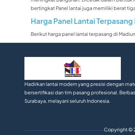
bertingkat Panel lantai juga memiliki berat t
Harga Panel Lantai Terpasang
Berikut harga panel lantai terpasang di Madiu
Hadirkan lantai modern yang presisi dengan mate
bersertifikasi dan tim pasang profesional. Berbas
Surabaya, melayani seluruh Indonesia.
Copyright © 