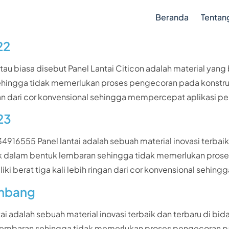
Beranda
Tentan
22
au biasa disebut Panel Lantai Citicon adalah material yang
hingga tidak memerlukan proses pengecoran pada konstruk
ingan dari cor konvensional sehingga mempercepat aplikasi 
23
916555 Panel lantai adalah sebuah material inovasi terbaik 
k dalam bentuk lembaran sehingga tidak memerlukan proses
iki berat tiga kali lebih ringan dari cor konvensional sehi
ombang
i adalah sebuah material inovasi terbaik dan terbaru di bida
embaran sehingga tidak memerlukan proses pengecoran pa