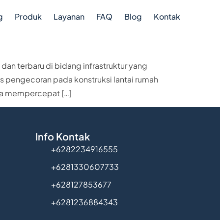
g
Produk
Layanan
FAQ
Blog
Kontak
dan terbaru di bidang infrastruktur yang
 pengecoran pada konstruksi lantai rumah
ngga mempercepat […]
Info Kontak
+6282234916555
+6281330607733
+628127853677
+6281236884343