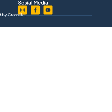
Sosial Media
d by
Crosslife.