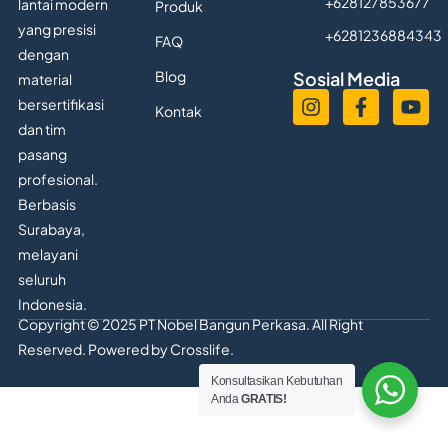
+628127853677
lantai modern
Produk
yang presisi
+6281236884343
FAQ
dengan
Blog
Sosial Media
material
bersertifikasi
Kontak
dan tim
pasang
profesional.
Berbasis
Surabaya,
melayani
seluruh
Indonesia.
Copyright © 2025 PT Nobel Bangun Perkasa. All Right
Reserved. Powered by
Crosslife.
Konsultasikan Kebutuhan
Anda
GRATIS!