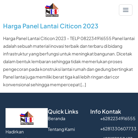
Harga Panel Lantai Citicon 2023
Harga Panel Lantai Citicon 2023 – TELP 082234916555 Panel lantai
adalah sebuah material inovasi terbaik dan terbaru di bidang
infrastruktur yang berfungsi untuk meningkat bangunan. Dicetak
dalam bentuk lembaran sehingga tidak memerlukan proses
pengecoran pada konstruksi lantai rumah dan gedung bertingkat
Panel lantai juga memiliki berat tiga kali lebih ringan dari cor
konvensional sehingga mempercepat […]
Quick Links
Info Kontak
Beranda
+6282234916555
+6281330607733
Tentang Kami
Hadirkan