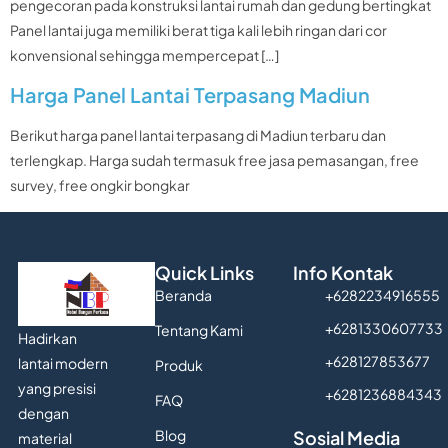
pengecoran pada konstruksi lantai rumah dan gedung bertingkat
Panel lantai juga memiliki berat tiga kali lebih ringan dari cor
konvensional sehingga mempercepat […]
Harga Panel Lantai Terpasang Madiun
Berikut harga panel lantai terpasang di Madiun terbaru dan
terlengkap. Harga sudah termasuk free jasa pemasangan, free
survey, free ongkir bongkar
Quick Links
Info Kontak
Beranda
+6282234916555
+6281330607733
Tentang Kami
Hadirkan
+628127853677
lantai modern
Produk
yang presisi
+6281236884343
FAQ
dengan
Blog
Sosial Media
material