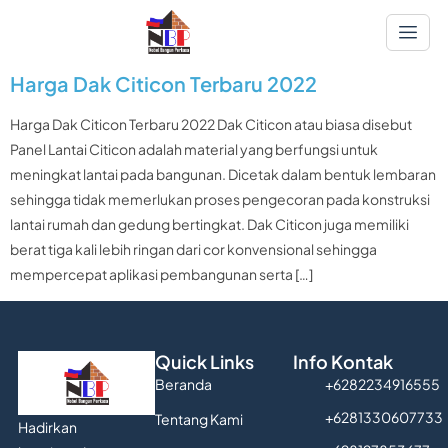
Harga Dak Citicon Terbaru 2022
Harga Dak Citicon Terbaru 2022 Dak Citicon atau biasa disebut
Panel Lantai Citicon adalah material yang berfungsi untuk
meningkat lantai pada bangunan. Dicetak dalam bentuk lembaran
sehingga tidak memerlukan proses pengecoran pada konstruksi
lantai rumah dan gedung bertingkat. Dak Citicon juga memiliki
berat tiga kali lebih ringan dari cor konvensional sehingga
mempercepat aplikasi pembangunan serta […]
Quick Links
Info Kontak
Beranda
+6282234916555
+6281330607733
Tentang Kami
Hadirkan