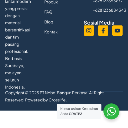
+628127853677
lantai modern
Produk
yang presisi
+6281236884343
FAQ
dengan
Blog
Sosial Media
material
bersertifikasi
Kontak
dan tim
pasang
profesional.
Berbasis
Surabaya,
melayani
seluruh
Indonesia.
Copyright © 2025 PT Nobel Bangun Perkasa. All Right
Reserved. Powered by
Crosslife.
Konsultasikan Kebutuhan
Anda
GRATIS!