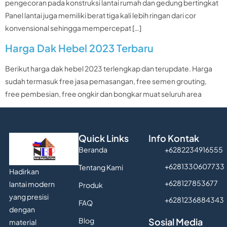
pengecoran pada konstruksi lantai rumah dan gedung bertingkat
Panel lantai juga memiliki berat tiga kali lebih ringan dari cor
konvensional sehingga mempercepat […]
Harga Dak Hebel 2023 Terbaru
Berikut harga dak hebel 2023 terlengkap dan terupdate. Harga
sudah termasuk free jasa pemasangan, free semen grouting,
free pembesian, free ongkir dan bongkar muat seluruh area
Quick Links
Info Kontak
Beranda
+6282234916555
+6281330607733
Tentang Kami
Hadirkan
+628127853677
lantai modern
Produk
yang presisi
+6281236884343
FAQ
dengan
Blog
Sosial Media
material