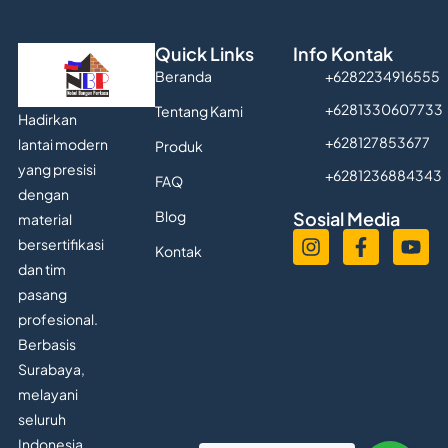
Quick Links
Info Kontak
Beranda
+6282234916555
+6281330607733
Tentang Kami
Hadirkan
+628127853677
lantai modern
Produk
yang presisi
+6281236884343
FAQ
dengan
Blog
Sosial Media
material
bersertifikasi
Kontak
dan tim
pasang
profesional.
Berbasis
Surabaya,
melayani
seluruh
Indonesia.