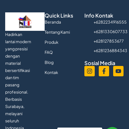
Quick Links
Info Kontak
Beranda
+6282234916555
+6281330607733
Tentang Kami
Hadirkan
+628127853677
lantai modern
Produk
yang presisi
+6281236884343
FAQ
dengan
Blog
Sosial Media
material
bersertifikasi
Kontak
dan tim
pasang
profesional.
Berbasis
Surabaya,
melayani
seluruh
Indonesia.