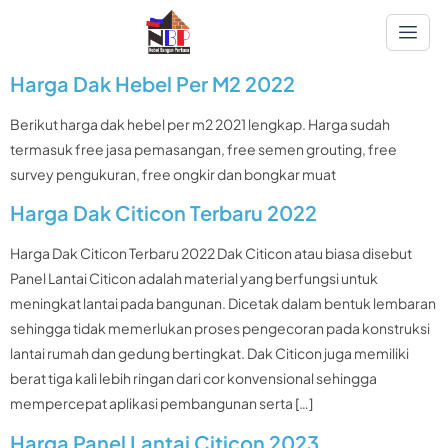
Harga Dak Hebel Per M2 2022
Berikut harga dak hebel per m2 2021 lengkap. Harga sudah
termasuk free jasa pemasangan, free semen grouting, free
survey pengukuran, free ongkir dan bongkar muat
Harga Dak Citicon Terbaru 2022
Harga Dak Citicon Terbaru 2022 Dak Citicon atau biasa disebut
Panel Lantai Citicon adalah material yang berfungsi untuk
meningkat lantai pada bangunan. Dicetak dalam bentuk lembaran
sehingga tidak memerlukan proses pengecoran pada konstruksi
lantai rumah dan gedung bertingkat. Dak Citicon juga memiliki
berat tiga kali lebih ringan dari cor konvensional sehingga
mempercepat aplikasi pembangunan serta […]
Harga Panel Lantai Citicon 2023