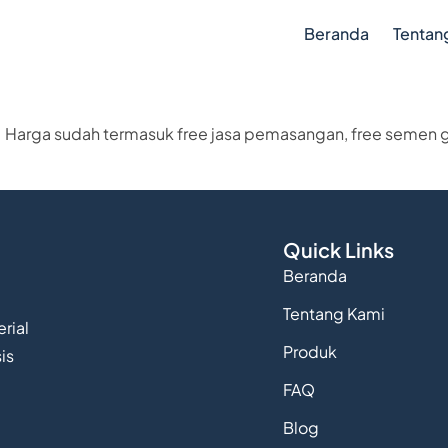
Beranda
Tentan
 Harga sudah termasuk free jasa pemasangan, free semen gr
Quick Links
Beranda
Tentang Kami
rial
Produk
is
FAQ
Blog