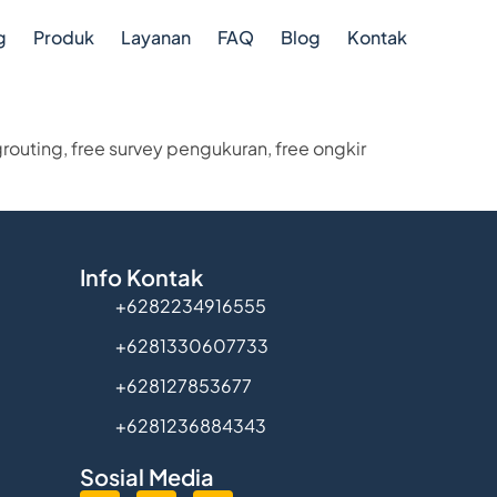
g
Produk
Layanan
FAQ
Blog
Kontak
outing, free survey pengukuran, free ongkir
Info Kontak
+6282234916555
+6281330607733
+628127853677
+6281236884343
Sosial Media