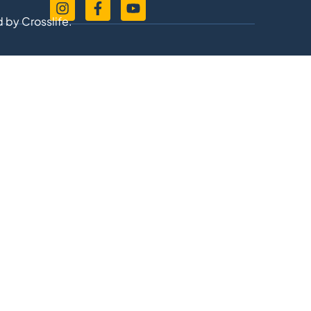
d by
Crosslife.