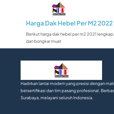
Harga Dak Hebel Per M2 2022
Berikut harga dak hebel per m2 2021 lengkap.
dan bongkar muat
Hadirkan lantai modern yang presisi dengan mate
bersertifikasi dan tim pasang profesional. Berbas
Surabaya, melayani seluruh Indonesia.