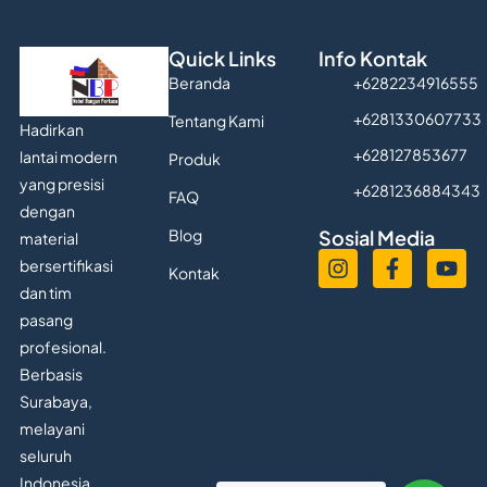
Quick Links
Info Kontak
Beranda
+6282234916555
+6281330607733
Tentang Kami
Hadirkan
+628127853677
lantai modern
Produk
yang presisi
+6281236884343
FAQ
dengan
Blog
Sosial Media
material
bersertifikasi
Kontak
dan tim
pasang
profesional.
Berbasis
Surabaya,
melayani
seluruh
Indonesia.