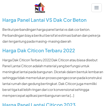
Harga Panel Lantai VS Dak Cor Beton
Berikut perbandingan harga panel lantai vs dak cor beton.
Perbandingan biaya berikut bersifat estimasi bahan dan pekerja
dan tergantung pada masing-masing daerah
Harga Dak Citicon Terbaru 2022
Harga Dak Citicon Terbaru 2022 Dak Citicon atau biasa disebut
Panel Lantai Citicon adalah material yang berfungsi untuk
meningkat lantai pada bangunan. Dicetak dalam bentuk lembaran
sehingga tidak memerlukan proses pengecoran pada konstruksi
lantai rumah dan gedung bertingkat. Dak Citicon juga memiliki
berat tiga kali lebih ringan dari cor konvensional sehingga
mempercepat aplikasi pembangunan serta […]
Harga Panel Lantai Citicon 2023